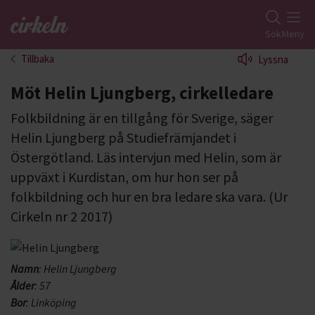
Gå till studiefrämjandets startsida
Sök
Meny
Tillbaka
Lyssna
Möt Helin Ljungberg, cirkelledare
Folkbildning är en tillgång för Sverige, säger
Helin Ljungberg på Studiefrämjandet i
Östergötland. Läs intervjun med Helin, som är
uppväxt i Kurdistan, om hur hon ser på
folkbildning och hur en bra ledare ska vara. (Ur
Cirkeln nr 2 2017)
Namn
: Helin Ljungberg
Ålder
: 57
Bor
: Linköping