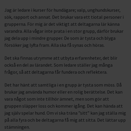
Jag är ledare i kurser för hundägare; valp, unghundskurser,
sök, rapport och annat. Det brukar vara ett tiotal personer i
grupperna. För mig är det viktigt att deltagarna lär känna
varandra. Alla vågar inte prata i en stor grupp, därför brukar
jag dela upp i mindre grupper. De som är tysta och blyga
försöker jag lyfta fram. Alla ska få synas och höras.
Det ska finnas utrymme att utbyta erfarenheter, det blir
också en del av lärandet. Som ledare ställer jag många
frågor, så att deltagarna får fundera och reflektera.
Det har hänt att samtliga i en grupp är tysta som möss. Då
brukar jag använda humor eller en rolig berättelse. Det kan
vara något som inte tillhör ämnet, men som gör att
gruppen släpper loss och kommer igång. Det kan hända att
jag själv spelar hund. Om vi ska träna ”sitt” kan jag ställa mig
på alla fyra och be deltagarna få mig att sitta. Det lättar upp
stämningen.