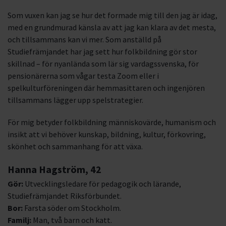
Som vuxen kan jag se hur det formade mig till den jag är idag,
med en grundmurad känsla av att jag kan klara av det mesta,
och tillsammans kan vi mer. Som anställd på
Studiefrämjandet har jag sett hur folkbildning gör stor
skillnad – för nyanlända som lär sig vardagssvenska, för
pensionärerna som vågar testa Zoom eller i
spelkulturföreningen där hemmasittaren och ingenjören
tillsammans lägger upp spelstrategier.
För mig betyder folkbildning människovärde, humanism och
insikt att vi behöver kunskap, bildning, kultur, förkovring,
skönhet och sammanhang för att växa.
Hanna Hagström, 42
Gör:
Utvecklingsledare för pedagogik och lärande,
Studiefrämjandet Riksförbundet.
Bor:
Farsta söder om Stockholm.
Familj:
Man, två barn och katt.