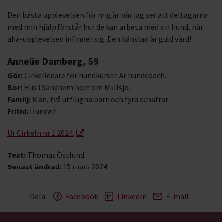
Den bästa upplevelsen för mig är när jag ser att deltagarna
med min hjälp förstår hur de kan arbeta med sin hund, när
aha-upplevelsen infinner sig. Den känslan är guld värd!
Annelie Damberg, 59
Gör:
Cirkelledare för hundkurser. Är hundcoach.
Bor:
Hus i Sandhem norr om Mullsjö.
Familj:
Man, två utflugna barn och fyra schäfrar.
Fritid:
Hundar!
Ur Cirkeln nr 1 2024.
Text:
Thomas Östlund
Senast ändrad:
15 mars 2024
Dela:
Facebook
LinkedIn
E-mail