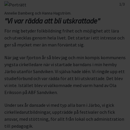
1/3
2/3
3/3
Annelie Damberg och Hanna Hagström.
"Vi var rädda att bli utskrattade"
För mig betyder folkbildning frihet och möjlighet att lära
och utvecklas genom hela livet. Det startar i ett intresse och
ger så mycket mer än man förväntat sig.
När jag var fjorton år så blev jag och min kompis kommunens
yngsta cirkelledare när vi startade barndans i min hemby
Järbo utanför Sandviken. Vi själva hade idén. Vi ringde upp ett
studieförbund och var rädda för att bli utskrattade. Det blev
vi inte. Istället blev vi välkomnade med varm hand av Ola
Eriksson på ABF Sandviken.
Under sex år dansade vi med typ alla barn i Järbo, vi gick
cirkelledarutbildningar, uppträdde på festivaler och fick
ansvar, med stöttning, för allt från lokal och administration
till pedagogik.