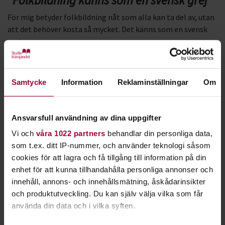
"Folkbildning känns som en svensk grej"
För mig betyder folkbildning nåt som alla kan ta del av, utan
att det behöver kosta så mycket. Det känns som en svensk
grej.
Jag och min polare bildade ett hårdrockband i Deje. Vi letade
replokal och tips
Samtycke
Information
Reklaminställningar
Om
på hur vi skulle komma vidare med musiken. Det här var tio år
sen typ, och vi kontaktade Johan på Studiefrämjandet och
han omfamnade oss. Han tyckte väl att det var coolt med två
Ansvarsfull användning av dina uppgifter
grabbar från Deje som ville spela hårdrock.
Vi och
våra 1022 partners
behandlar din personliga data,
Jag minns att jag tänkte: ”Finns det folk som jobbar med
som t.ex. ditt IP-nummer, och använder teknologi såsom
sånt här? Med att hjälpa kids att få lira.” Men så var det. Vi fick
cookies för att lagra och få tillgång till information på din
hjälp med mycket som är svårt att göra själv när man är
enhet för att kunna tillhandahålla personliga annonser och
tretton. Det blev workshops, Livekarusellen, spelningar här
innehåll, annons- och innehållsmätning, åskådarinsikter
och där och en massa nya kontakter.
och produktutveckling. Du kan själv välja vilka som får
använda din data och i vilka syften.
Det känns som att alla inom musiksverige, i alla fall är det så