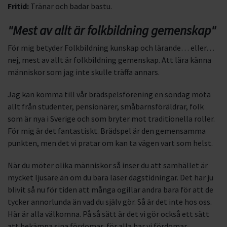
Fritid:
Tränar och badar bastu.
"Mest av allt är folkbildning gemenskap"
För mig betyder Folkbildning kunskap och lärande… eller…
nej, mest av allt är folkbildning gemenskap. Att lära känna
människor som jag inte skulle träffa annars.
Jag kan komma till vår brädspelsförening en söndag möta
allt från studenter, pensionärer, småbarnsföräldrar, folk
som är nya i Sverige och som bryter mot traditionella roller.
För mig är det fantastiskt. Brädspel är den gemensamma
punkten, men det vi pratar om kan ta vägen vart som helst.
När du möter olika människor så inser du att samhället är
mycket ljusare än om du bara läser dagstidningar. Det har ju
blivit så nu för tiden att många ogillar andra bara för att de
tycker annorlunda än vad du själv gör. Så är det inte hos oss.
Här är alla välkomna. På så sätt är det vi gör också ett sätt
att bekämpa sina fördomar, för alla har vi fördomar.