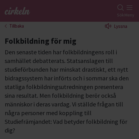
Gå till studiefrämjandets startsida
Sök
Meny
Tillbaka
Lyssna
Folkbildning för mig
Den senaste tiden har folkbildningens roll i
samhället debatterats. Statsanslagen till
studieförbunden har minskat drastiskt, ett nytt
bidragssystem har införts och i sommar ska den
statliga folkbildningsutredningen presentera
sina resultat. Men folkbildning berör också
människor i deras vardag. Vi ställde frågan till
några personer med koppling till
Studiefrämjandet: Vad betyder folkbildning för
dig?