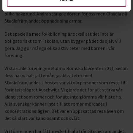
förening och möta människor i olika generationer och med
olika bakgrund. Andra stängde dörren för oss men Claudia på
Studiefrämjandet öppnade sina armar.
Det speciella med folkbildning är också att det inte är
obligatoriskt som i skolan, utan bygger på det du själv vill
göra. Jag gör många olika aktiviteter med barnen i vår
förening.
Vi startade föreningen Malmö Romska Idécenter 2011. Sedan
dess har vi haft jättemånga aktiviteter med
Studiefrämjandet. I höstas var vi tolv personer som reste till
förintelselägret Auschwitz. Vi gjorde det för att stärka vår
identitet som romer och för att inte glömma vår historia.
Alla svenskar känner inte till att romer mördades i
koncentrationslägren. Det var en uppskattad resa även om
det så klart var känslosamt och svårt.
Vi i föreningen har fått mycket hjälp från Studiefrämjandet,