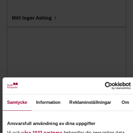
Möt Inger Ashing
Möt Mire Stevkov
Samtycke
Information
Reklaminställningar
Om
Ansvarsfull användning av dina uppgifter
Vi och
våra 1022 partners
behandlar din personliga data,