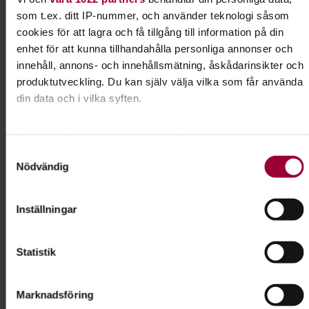
som t.ex. ditt IP-nummer, och använder teknologi såsom
Prat utan hat
cookies för att lagra och få tillgång till information på din
enhet för att kunna tillhandahålla personliga annonser och
innehåll, annons- och innehållsmätning, åskådarinsikter och
produktutveckling. Du kan själv välja vilka som får använda
din data och i vilka syften.
Med din tillåtelse skulle vi även vilja:
Samla in information om din geografiska plats som
Samtyckesval
Nödvändig
kan ha en noggrannhet på upp till flera meter
17 globala mål
Identifiera din enhet genom att aktivt skanna den för
specifika kännetecken (fingeravtryck)
Inställningar
Ta reda på mer om hur dina personliga uppgifter behandlas
och ställ in dina preferenser i
detaljsektionen
. Du kan
Statistik
ändra eller dra tillbaka ditt samtycke när som helst från
cookie-förklaringen.
Marknadsföring
För att du ska få en så bra upplevelse som möjligt