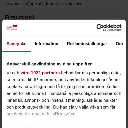
används i många utbildningar i yrkeslivet.
Figurspel
Här är det krig som gäller. Figurspel spelas med små
noggrant målade figurer i plast och tenn. Figurspel spelas på
ett bord, där en autentisk miljö av slagfältet skapas med
Samtycke
Information
Reklaminställningar
Om
hus, floder, berg – och de stridande parterna förstås. Spelet
styrs av regler och tärningar. Ett par vanliga spel är
Mordheim
och
Flames of War
. Strategi, taktik och tur avgör
Ansvarsfull användning av dina uppgifter
utgången. Förberedelserna med att måla figurer och bygga
Vi och
våra 1022 partners
behandlar din personliga data,
miniatyrlandskapen är en viktig ingrediens i figurspel.
som t.ex. ditt IP-nummer, och använder teknologi såsom
cookies för att lagra och få tillgång till information på din
Paintball
enhet för att kunna tillhandahålla personliga annonser och
Här skjuter två lag på varandra med gevär. Lugn, det låter
innehåll, annons- och innehållsmätning, åskådarinsikter
värre än vad det är. Inga skarpa skott utan små färgfyllda
och produktutveckling. Du kan själv välja vilka som får
bollar träffar motståndaren. Det enda som krävs i form av
använda din data och i vilka syften.
skyddsutrustning är en mask. Mindre riskfyllt än bangolf,
försäkrar utövarna. I Paintball gäller att ta sig över till
Med din tillåtelse skulle vi även vilja: