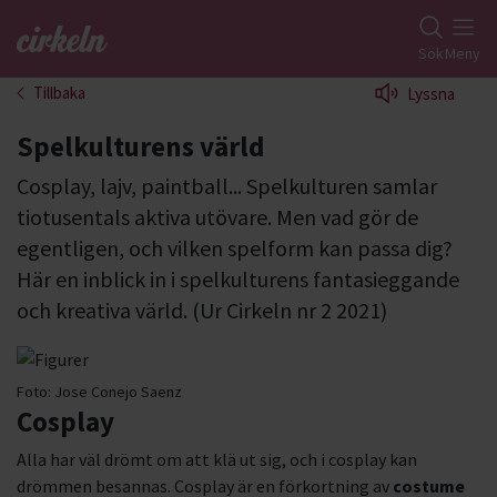
Gå till studiefrämjandets startsida
Sök
Meny
Tillbaka
Lyssna
Spelkulturens värld
Cosplay, lajv, paintball... Spelkulturen samlar
tiotusentals aktiva utövare. Men vad gör de
egentligen, och vilken spelform kan passa dig?
Här en inblick in i spelkulturens fantasieggande
och kreativa värld. (Ur Cirkeln nr 2 2021)
Foto:
Jose Conejo Saenz
Cosplay
Alla har väl drömt om att klä ut sig, och i cosplay kan
drömmen besannas. Cosplay är en förkortning av
costume