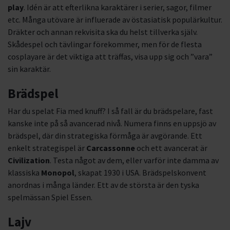
play
. Idén är att efterlikna karaktärer i serier, sagor, filmer
etc. Många utövare är influerade av östasiatisk populärkultur.
Dräkter och annan rekvisita ska du helst tillverka själv.
Skådespel och tävlingar förekommer, men för de flesta
cosplayare är det viktiga att träffas, visa upp sig och ”vara”
sin karaktär.
Brädspel
Har du spelat Fia med knuff? I så fall är du brädspelare, fast
kanske inte på så avancerad nivå. Numera finns en uppsjö av
brädspel, där din strategiska förmåga är avgörande. Ett
enkelt strategispel är
Carcassonne
och ett avancerat är
Civilization
. Testa något av dem, eller varför inte damma av
klassiska
Monopol
, skapat 1930 i USA. Brädspelskonvent
anordnas i många länder. Ett av de största är den tyska
spelmässan Spiel Essen.
Lajv