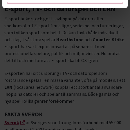
E-sport, TV- och datorspel och LAN
E-sport är kort och gott tävlingar på datorer eller
spelkonsoler. I E-sport finns ligor, seriespel och turneringar,
som i vilken sport som helst. Du kan tävla både individuellt
och i lag. Två stora spel är
Hearthstone
och
Counter-Strike
.
E-sport har växt explosionsartat på senare tid med
professionella spelare, publik och miljonvinster. Nu pratas
det till och med om att E-sport ska bli OS-gren.
E-sporten har sitt ursprung i TV- och datorspel som
fortfarande spelas i en massa varianter, ofta på mobilen. I ett
LAN
(local area network) kopplar ett stort antal användare
ihop sina datorer och spelar tillsammans. Både gamla och
nya spel i olika genrer förekommer.
FAKTA SVEROK
Sverok
är Sveriges största ungdomsförbund med 55 000
medlemmar i 1 700 föreningar över hela landet.