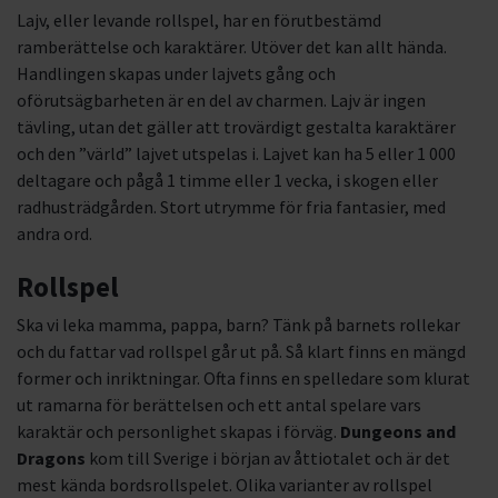
Lajv, eller levande rollspel, har en förutbestämd
ramberättelse och karaktärer. Utöver det kan allt hända.
Handlingen skapas under lajvets gång och
oförutsägbarheten är en del av charmen. Lajv är ingen
tävling, utan det gäller att trovärdigt gestalta karaktärer
och den ”värld” lajvet utspelas i. Lajvet kan ha 5 eller 1 000
deltagare och pågå 1 timme eller 1 vecka, i skogen eller
radhusträdgården. Stort utrymme för fria fantasier, med
andra ord.
Rollspel
Ska vi leka mamma, pappa, barn? Tänk på barnets rollekar
och du fattar vad rollspel går ut på. Så klart finns en mängd
former och inriktningar. Ofta finns en spelledare som klurat
ut ramarna för berättelsen och ett antal spelare vars
karaktär och personlighet skapas i förväg.
Dungeons and
Dragons
kom till Sverige i början av åttiotalet och är det
mest kända bordsrollspelet. Olika varianter av rollspel