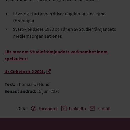
I Sverok startar och driver ungdomar sina egna
föreningar.
Sverok bildades 1988 och är en av Studiefrämjandets
medlemsorganisationer.
Läs mer om Studiefrämjandets verksamhet inom
spelkultur!
Ur Cirkeln nr 2 2021.
Text:
Thomas Östlund
Senast ändrad:
15 juni 2021
Dela:
Facebook
LinkedIn
E-mail