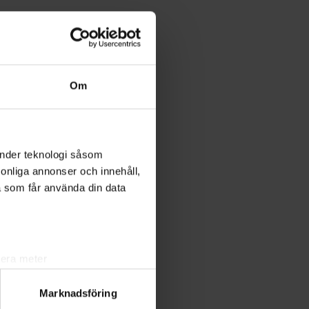
Om
änder teknologi såsom
rsonliga annonser och innehåll,
a som får använda din data
lera meter
ryck)
Marknadsföring
ljsektionen
. Du kan ändra