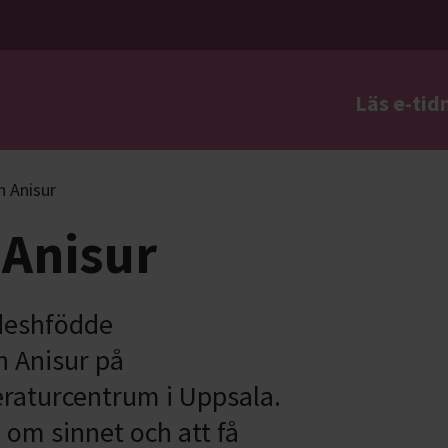
Läs e-tid
a
 Anisur
Anisur
deshfödde
n Anisur på
eraturcentrum i Uppsala.
 om sinnet och att få