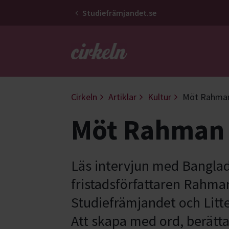
Studiefrämjandet.se
Gå till studiefrämjandets startsid
Cirkeln
Artiklar
Kultur
Möt Rahman
Möt Rahman 
Läs intervjun med Bangla
fristadsförfattaren Rahma
Studiefrämjandet och Litt
Att skapa med ord, berätta