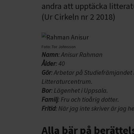
andra att upptäcka litter
(Ur Cirkeln nr 2 2018)
Foto:
Tor Johnsson
Namn
: Anisur Rahman
Ålder
: 40
Gör
: Arbetar på Studiefrämjandet 
Litteraturcentrum.
Bor
: Lägenhet i Uppsala.
Familj
: Fru och tioårig dotter.
Fritid
: När jag inte skriver är jag 
Alla bär på berättel