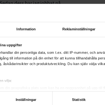
 Sedan dess har jag jobbat på
angladesh?
Information
Reklaminställningar
rsiktigt, men det har jag nog lite
att starta en folkhögskola i
ina uppgifter
r till att bygga demokrati och
handlar din personliga data, som t.ex. ditt IP-nummer, och anv
illgång till information på din enhet för att kunna tillhandahålla pe
, åskådarinsikter och produktutveckling. Du kan själv välja vilk
ttare?
a människor bär på berättelser
n vilja:
om din geografiska plats som kan ha en noggrannhet på upp till f
genom att aktivt skanna den för specifika kännetecken (fingeravt
Inställningar
Statistik
a?
rsonliga uppgifter behandlas och ställ in dina preferenser i
deta