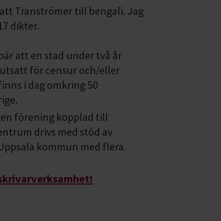
att Tranströmer till bengali. Jag
17 dikter.
är att en stad under två år
 utsatt för censur och/eller
 finns i dag omkring 50
rige.
en förening kopplad till
entrum drivs med stöd av
 Uppsala kommun med flera.
skrivarverksamhet!