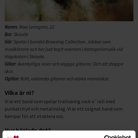
Namn
: Moa Lenngren, 22
Bor
: Skövde
Gör
: Spelar i bandet Browsing Collection. Jobbar som
musiklärare och har just tagit examen i dataspelsmusik vid
Högskolan i Skövde.
Gillar
: Äventyrliga resor och snygga gitarrer. Och att shoppa
skor.
Ogillar
: Kött, ostämda gitarrer och elaka människor.
Vilka är ni?
Vi är ett band som spelar trallvänlig rock n´roll med
punkattityd och metalinslag. Vi är ett osignat band som
kämpar för att etablera oss.
Hur började det?