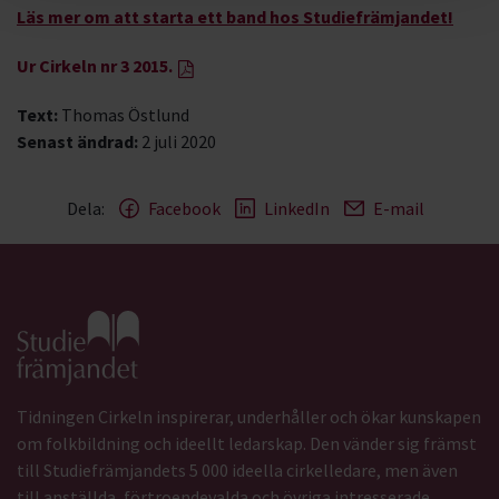
Läs mer om att starta ett band hos Studiefrämjandet!
Ur Cirkeln nr 3 2015.
Text:
Thomas Östlund
Senast ändrad:
2 juli 2020
Dela:
Facebook
LinkedIn
E-mail
Gå till studiefrämjandets startsida
Tidningen Cirkeln inspirerar, underhåller och ökar kunskapen
om folkbildning och ideellt ledarskap. Den vänder sig främst
till Studiefrämjandets 5 000 ideella cirkelledare, men även
till anställda, förtroendevalda och övriga intresserade.