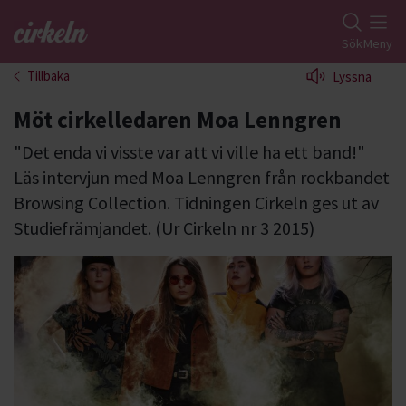
Gå till studiefrämjandets startsida
Sök
Meny
Tillbaka
Lyssna
Möt cirkelledaren Moa Lenngren
"Det enda vi visste var att vi ville ha ett band!"
Läs intervjun med Moa Lenngren från rockbandet
Browsing Collection. Tidningen Cirkeln ges ut av
Studiefrämjandet. (Ur Cirkeln nr 3 2015)