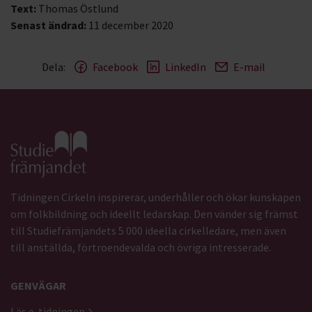
Text:
Thomas Östlund
Senast ändrad:
11 december 2020
Dela:
Facebook
LinkedIn
E-mail
Gå till studiefrämjandets startsida
Tidningen Cirkeln inspirerar, underhåller och ökar kunskapen
om folkbildning och ideellt ledarskap. Den vänder sig främst
till Studiefrämjandets 5 000 ideella cirkelledare, men även
till anställda, förtroendevalda och övriga intresserade.
GENVÄGAR
Läs e-tidningen