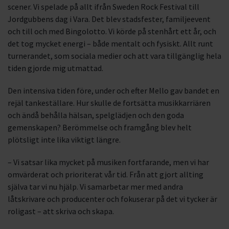
scener. Vi spelade på allt ifrån Sweden Rock Festival till
Jordgubbens dag i Vara. Det blev stadsfester, familjeevent
och till och med Bingolotto. Vi körde på stenhårt ett år, och
det tog mycket energi – både mentalt och fysiskt. Allt runt
turnerandet, som sociala medier och att vara tillgänglig hela
tiden gjorde mig utmattad.
Den intensiva tiden före, under och efter Mello gav bandet en
rejäl tankeställare. Hur skulle de fortsätta musikkarriären
och ändå behålla hälsan, spelglädjen och den goda
gemenskapen? Berömmelse och framgång blev helt
plötsligt inte lika viktigt längre.
– Vi satsar lika mycket på musiken fortfarande, men vi har
omvärderat och prioriterat vår tid. Från att gjort allting
själva tar vi nu hjälp. Vi samarbetar mer med andra
låtskrivare och producenter och fokuserar på det vi tycker är
roligast – att skriva och skapa.