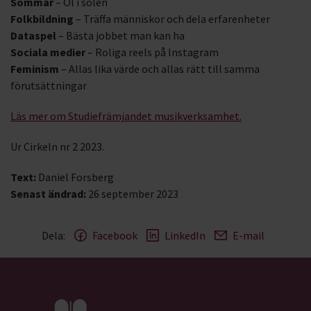
Sommar
– Öl i solen
Folkbildning
– Träffa människor och dela erfarenheter
Dataspel
– Bästa jobbet man kan ha
Sociala medier
– Roliga reels på Instagram
Feminism
– Allas lika värde och allas rätt till samma
förutsättningar
Läs mer om Studiefrämjandet musikverksamhet.
Ur Cirkeln nr 2 2023.
Text:
Daniel Forsberg
Senast ändrad:
26 september 2023
Dela:
Facebook
LinkedIn
E-mail
Gå till studiefrämjandets startsida