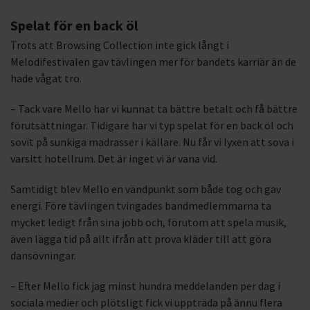
Spelat för en back öl
Trots att Browsing Collection inte gick långt i
Melodifestivalen gav tävlingen mer för bandets karriär än de
hade vågat tro.
– Tack vare Mello har vi kunnat ta bättre betalt och få bättre
förutsättningar. Tidigare har vi typ spelat för en back öl och
sovit på sunkiga madrasser i källare. Nu får vi lyxen att sova i
varsitt hotellrum. Det är inget vi är vana vid.
Samtidigt blev Mello en vändpunkt som både tog och gav
energi. Före tävlingen tvingades bandmedlemmarna ta
mycket ledigt från sina jobb och, förutom att spela musik,
även lägga tid på allt ifrån att prova kläder till att göra
dansövningar.
– Efter Mello fick jag minst hundra meddelanden per dag i
sociala medier och plötsligt fick vi uppträda på ännu flera