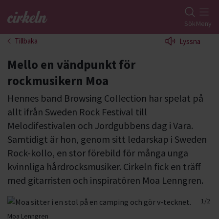
Gå till studiefrämjandets startsida
Sök
Meny
Tillbaka
Lyssna
Mello en vändpunkt för
rockmusikern Moa
Hennes band Browsing Collection har spelat på
allt ifrån Sweden Rock Festival till
Melodifestivalen och Jordgubbens dag i Vara.
Samtidigt är hon, genom sitt ledarskap i Sweden
Rock-kollo, en stor förebild för många unga
kvinnliga hårdrocksmusiker. Cirkeln fick en träff
med gitarristen och inspiratören Moa Lenngren.
1/2
2/2
Moa Lenngren