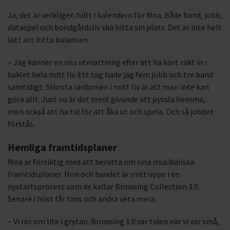
Ja, det är verkligen fullt i kalendern för Moa. Både band, jobb,
dataspel och bondgårdsliv ska hitta sin plats. Det är inte helt
lätt att hitta balansen.
– Jag känner en viss utmattning efter att ha kört rakt in i
kaklet hela mitt liv. Ett tag hade jag fem jobb och tre band
samtidigt. Största lärdomen i mitt liv är att man inte kan
göra allt. Just nu är det mest givande att pyssla hemma,
men också att ha tid för att åka ut och spela. Och så jobbet
förstås.
Hemliga framtidsplaner
Moa är försiktig med att berätta om sina musikaliska
framtidsplaner. Hon och bandet är mitt uppe i en
nystartsprocess som de kallar Browsing Collection 3.0.
Senare i höst får fans och andra veta mera.
– Vi rör om lite i grytan. Browsing 1.0 var tiden när vi var små,