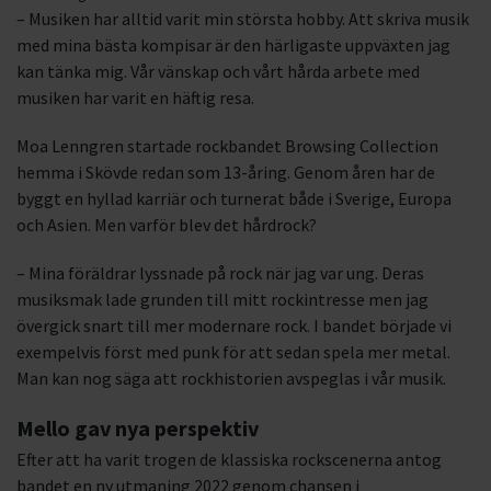
– Musiken har alltid varit min största hobby. Att skriva musik
med mina bästa kompisar är den härligaste uppväxten jag
kan tänka mig. Vår vänskap och vårt hårda arbete med
musiken har varit en häftig resa.
Moa Lenngren startade rockbandet Browsing Collection
hemma i Skövde redan som 13-åring. Genom åren har de
byggt en hyllad karriär och turnerat både i Sverige, Europa
och Asien. Men varför blev det hårdrock?
– Mina föräldrar lyssnade på rock när jag var ung. Deras
musiksmak lade grunden till mitt rockintresse men jag
övergick snart till mer modernare rock. I bandet började vi
exempelvis först med punk för att sedan spela mer metal.
Man kan nog säga att rockhistorien avspeglas i vår musik.
Mello gav nya perspektiv
Efter att ha varit trogen de klassiska rockscenerna antog
bandet en ny utmaning 2022 genom chansen i