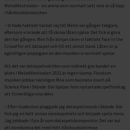
Melodifestivalen – en arena som normalt sett inte är så hipp
i hårdrocksbranschen.
– Vi hade faktiskt tackat nej till Mello sex gånger tidigare,
eftersom vi krävde att få skriva låten själva. Det fick vi göra
den här gången. Men från början skrev vi faktiskt Face In the
Crowd för ett dataspel och till ett annat band. Låten är ju
egentligen poppigare än den musiken vi normalt spelar.
Att det var dataspelsvärlden som indirekt gav bandet en
plats i Melodifestivalen 2022 är ingen slump. Förutom
musiken jobbar nämligen Moa som business coach på
Science Park i Skövde. Där hjälper hon nystartade spelföretag
att förverkliga sina idéer.
– Efter studenten pluggade jag dataspelsmusik i Skövde. Där
fick jag en helt annan vänskapskrets och började spela mera.
Jag jobbade i fyra år som dataspelskompositör. Det var kul
att kombinera det med mitt hårdrocksintresse.