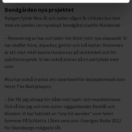
Bondgården nya projektet
Nyligen fyllde Moa 30 och sedan något år tillbaka bor hon
med sin sambo i en nyinköpt bondgård utanför Mariestad.
– Renovering av hus och lador har blivit mitt nya skapande. Vi
har skaffat höns, alpackor, getter och två katter. Drömmen
är att näst intill kunna livnära oss på lantbruket och bli
självförsörjande. Vi har också planer på en partylada med
scen.
Moa har också startat ett coverband för dataspelmusik som
heter The Multiplayers.
– Där får jag utlopp för både mitt spel- och musikintresse.
Och så har jag och min syster raggarbandet Rövhål och
Alvedon. Vi har faktiskt en ”one hit wonder” som heter
Sommar På Schlätta. Låten vann pris i Sveriges Radio 2022
för Skaraborgs roligaste låt.