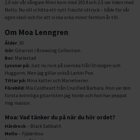
2.0 när vår sångare Mimi kom med 2014 och 2.5 var tiden med
Mello. Nu vill vi hitta ett nytt fräscht uttryck – både för vår
egen skull och för att vi ska orka minst femton år till.
Om Moa Lenngren
Ålder
: 30
Gör
: Gitarrist i Browsing Collection
Bor
: Mariestad
Lyssnar på:
Just nu rock på svenska från Strängen och
Huggorm. Men jag gillar också Larkin Poe.
Tittar på:
Mina katter och Marvelserier
Förebild:
Mia Coldheart från Crucified Barbara. Hon var den
första kvinnliga gitarristen jag hörde och hon har peppat
mig massor.
Moa: Vad tänker du på när du hör ordet?
Hårdrock
– Black Sabbath
Mello
– Fjäderboa