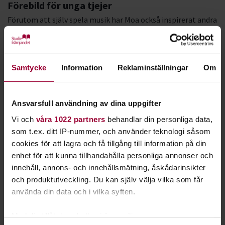
Förebild för unga tjejer
Förutom att själv spela musik har Moa också inspirerat andra
musiker – bland annat som ledare i Sweden Rock-kollo.
Kollot arrangeras årligen av Studiefrämjandet och Sweden
Rock med syftet att peppa unga tjejer och transpersoner att
spela rockmusik. Deltagarna kommer från hela landet till
Samtycke
Information
Reklaminställningar
Om
Hällevikslägret i Sölvesborg för att andas och leva hårdrock i
fyra dagar.
Ansvarsfull användning av dina uppgifter
– Det är den roligaste veckan på hela året och ett otroligt
Vi och
våra 1022 partners
behandlar din personliga data,
viktigt initiativ. Vilka möten vi skapar! På den avslutande
som t.ex. ditt IP-nummer, och använder teknologi såsom
kvällsrundan när alla deltagare får berätta om sin vecka är
cookies för att lagra och få tillgång till information på din
det svårt att hålla tillbaka tårarna. Det känns fantastiskt att
enhet för att kunna tillhandahålla personliga annonser och
vara en del av deras utveckling. De inspirerar oss ledare lika
innehåll, annons- och innehållsmätning, åskådarinsikter
mycket som vi inspirerar dem.
och produktutveckling. Du kan själv välja vilka som får
använda din data och i vilka syften.
Flera av Moas bandkollegor i Browsing Collection är ledare
under kollot. Mångfalden av ledaregenskaper har blivit en av
Med din tillåtelse skulle vi även vilja:
kollots framgångsfaktorer.