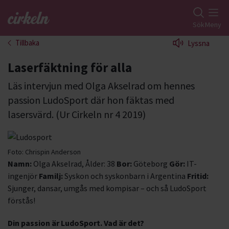
Gå till studiefrämjandets startsida
Sök
Meny
Tillbaka
Lyssna
Laserfäktning för alla
Läs intervjun med Olga Akselrad om hennes
passion LudoSport där hon fäktas med
lasersvärd. (Ur Cirkeln nr 4 2019)
Foto:
Chrispin Anderson
Namn:
Olga Akselrad, Ålder: 38
Bor:
Göteborg
Gör:
IT-
ingenjör
Familj:
Syskon och syskonbarn i Argentina
Fritid:
Sjunger, dansar, umgås med kompisar – och så LudoSport
förstås!
Din passion är LudoSport. Vad är det?