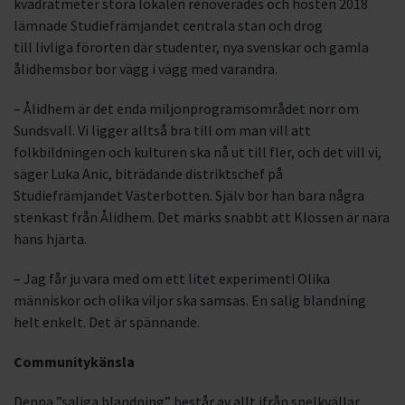
kvadratmeter stora lokalen renoverades och hösten 2018
lämnade Studiefrämjandet centrala stan och drog
till livliga förorten där studenter, nya svenskar och gamla
ålidhemsbor bor vägg i vägg med varandra.
– Ålidhem är det enda miljonprogramsområdet norr om
Sundsvall. Vi ligger alltså bra till om man vill att
folkbildningen och kulturen ska nå ut till fler, och det vill vi,
säger Luka Anic, biträdande distriktschef på
Studiefrämjandet Västerbotten. Själv bor han bara några
stenkast från Ålidhem. Det märks snabbt att Klossen är nära
hans hjärta.
– Jag får ju vara med om ett litet experiment! Olika
människor och olika viljor ska samsas. En salig blandning
helt enkelt. Det är spännande.
Communitykänsla
Denna ”saliga blandning” består av allt ifrån spelkvällar,