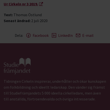
Ur Cirkeln nr 3 2019.
Text:
Thomas Östlund
Senast ändrad:
2 juli 2020
Dela:
Facebook
LinkedIn
E-mail
Gå till studiefrämjandets startsida
Tidningen Cirkeln inspirerar, underhåller och ökar kunskapen
om folkbildning och ideellt ledarskap. Den vänder sig främst
till Studiefrämjandets 5 000 ideella cirkelledare, men även
till anställda, förtroendevalda och övriga intresserade.