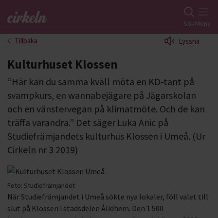
Gå till studiefrämjandets startsida
Sök
Meny
Tillbaka
Lyssna
Kulturhuset Klossen
”Här kan du samma kväll möta en KD-tant på
svampkurs, en wannabejägare på Jägarskolan
och en vänstervegan på klimatmöte. Och de kan
träffa varandra.” Det säger Luka Anic på
Studiefrämjandets kulturhus Klossen i Umeå. (Ur
Cirkeln nr 3 2019)
Foto:
Studiefrämjandet
När Studiefrämjandet i Umeå sökte nya lokaler, föll valet till
slut på Klossen i stadsdelen Ålidhem. Den 1 500