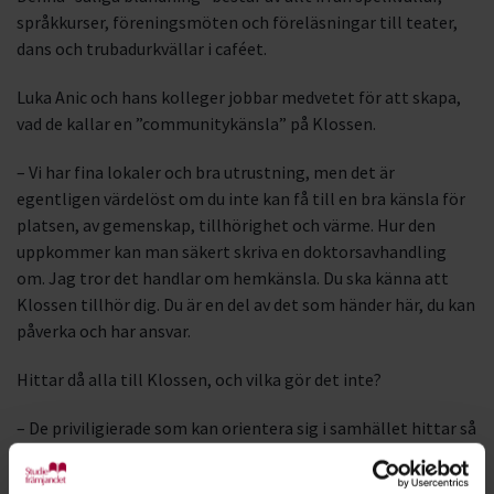
språkkurser, föreningsmöten och föreläsningar till teater,
dans och trubadurkvällar i caféet.
Luka Anic och hans kolleger jobbar medvetet för att skapa,
vad de kallar en ”communitykänsla” på Klossen.
– Vi har fina lokaler och bra utrustning, men det är
egentligen värdelöst om du inte kan få till en bra känsla för
platsen, av gemenskap, tillhörighet och värme. Hur den
uppkommer kan man säkert skriva en doktorsavhandling
om. Jag tror det handlar om hemkänsla. Du ska känna att
Klossen tillhör dig. Du är en del av det som händer här, du kan
påverka och har ansvar.
Hittar då alla till Klossen, och vilka gör det inte?
– De priviligierade som kan orientera sig i samhället hittar så
klart hit. Det är en utmaning att nå även andra. De stökiga
ungdomarna, invandrarkvinnorna och alla som är ovana vid