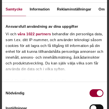
föreningar.
Samtycke
Information
Reklaminställningar
Om
Strul hör till
Att befinna sig mitt i ett område med socio-ekonomiska
Ansvarsfull användning av dina uppgifter
utmaningar är inte alltid en dans på rosor.
Vi och
våra 1022 partners
behandlar din personliga data,
Kulturkrockar, småkonflikter och strul uppstår hela tiden på
som t.ex. ditt IP-nummer, och använder teknologi såsom
Klossen. Det hör till, menar Luka Anic. Och alternativet – att
cookies för att lagra och få tillgång till information på din
blunda och vända sig bort från verkligheten – är inget
enhet för att kunna tillhandahålla personliga annonser och
alternativ.
innehåll, annons- och innehållsmätning, åskådarinsikter
och produktutveckling. Du kan själv välja vilka som får
– Det är på platser som Ålidhem som folkbildningen behövs
använda din data och i vilka syften.
och ska finnas, säger han.
De knöliga statsbidragsreglerna, som innebär att
Med din tillåtelse skulle vi även vilja:
studieförbunden får pengar enbart för studiecirklar och
Samla in information om din geografiska plats
Samtyckesval
kulturprogram, ställer ibland till det.
Nödvändig
som kan ha en noggrannhet på upp till flera meter
Identifiera din enhet genom att aktivt skanna den
– Du kan inte kräva att den som sätter in foten här ska starta
för specifika kännetecken (fingeravtryck)
Inställningar