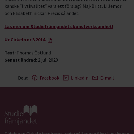
kanske ”livskvalitet” vara ett förslag? Maj-Britt, Lillemor
och Elisabeth nickar. Precis så är det.
Läs mer om Studiefrämjandets konstverksamhet!
Ur Cirkeln nr 3 2014.
Text:
Thomas Östlund
Senast ändrad:
2 juli 2020
Dela:
Facebook
LinkedIn
E-mail
Gå till studiefrämjandets startsida
Tidningen Cirkeln inspirerar, underhåller och ökar kunskapen