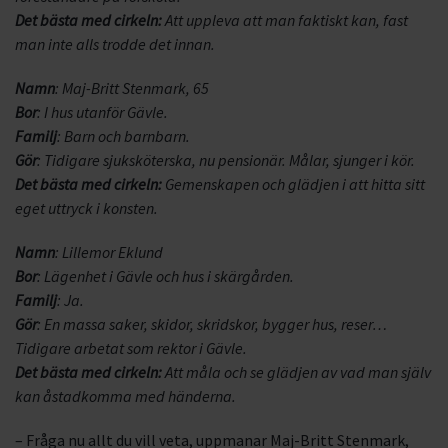
Det bästa med cirkeln:
Att uppleva att man faktiskt kan, fast
man inte alls trodde det innan.
Namn
: Maj-Britt Stenmark, 65
Bor
: I hus utanför Gävle.
Familj
: Barn och barnbarn.
Gör
: Tidigare sjuksköterska, nu pensionär. Målar, sjunger i kör.
Det bästa med cirkeln:
Gemenskapen och glädjen i att hitta sitt
eget uttryck i konsten.
Namn
: Lillemor Eklund
Bor
: Lägenhet i Gävle och hus i skärgården.
Familj
: Ja.
Gör
: En massa saker, skidor, skridskor, bygger hus, reser…
Tidigare arbetat som rektor i Gävle.
Det bästa med cirkeln:
Att måla och se glädjen av vad man själv
kan åstadkomma med händerna.
– Fråga nu allt du vill veta, uppmanar Maj-Britt Stenmark,