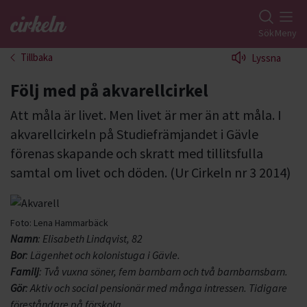
Gå till studiefrämjandets startsida
Sök
Meny
Tillbaka
Lyssna
Följ med på akvarellcirkel
Att måla är livet. Men livet är mer än att måla. I
akvarellcirkeln på Studiefrämjandet i Gävle
förenas skapande och skratt med tillitsfulla
samtal om livet och döden. (Ur Cirkeln nr 3 2014)
Foto:
Lena Hammarbäck
Namn
: Elisabeth Lindqvist, 82
Bor
: Lägenhet och kolonistuga i Gävle.
Familj
: Två vuxna söner, fem barnbarn och två barnbarnsbarn.
Gör
: Aktiv och social pensionär med många intressen. Tidigare
föreståndare på förskola.