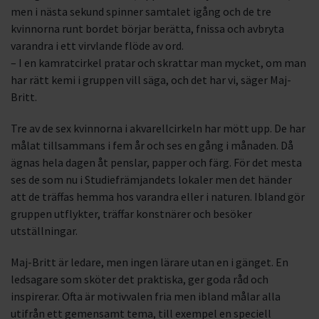
men i nästa sekund spinner samtalet igång och de tre
kvinnorna runt bordet börjar berätta, fnissa och avbryta
varandra i ett virvlande flöde av ord.
– I en kamratcirkel pratar och skrattar man mycket, om man
har rätt kemi i gruppen vill säga, och det har vi, säger Maj-
Britt.
Tre av de sex kvinnorna i akvarellcirkeln har mött upp. De har
målat tillsammans i fem år och ses en gång i månaden. Då
ägnas hela dagen åt penslar, papper och färg. För det mesta
ses de som nu i Studiefrämjandets lokaler men det händer
att de träffas hemma hos varandra eller i naturen. Ibland gör
gruppen utflykter, träffar konstnärer och besöker
utställningar.
Maj-Britt är ledare, men ingen lärare utan en i gänget. En
ledsagare som sköter det praktiska, ger goda råd och
inspirerar. Ofta är motivvalen fria men ibland målar alla
utifrån ett gemensamt tema, till exempel en speciell