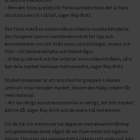
är alla tre överens om.
– Men det finns ju plats för flera kamratcirklar, det är bara
att starta en till i så fall, säger Maj-Britt.
Det finns också en annan sida av cirkelns sociala betydelse.
Den fungerar som en sambandscentral för tips och
kommentarer om allt ifrån resor, utställningar, teater och
film – till hantverkshjälp och hälsofrågor.
– Vi har ju nätverk och har arbetat inom olika områden, så vi
kan dela mycket kunskap med varandra, säger Maj-Britt.
Studiefrämjandet är ett bra stöd för gruppen. Lokalen
centralt i stan betyder mycket, liksom den hjälp cirkeln får
med material.
– Att ha riktigt konstnärsmaterial är viktigt, det blir mycket
bättre då, säger Maj-Britt och de andra två instämmer.
För de här tre kvinnorna har dagarna med akvarellmålning
och gemenskap blivit något de ser fram emot och ogärna
missar. Om man ska sammanfatta cirkeln i ett enda ord, kan