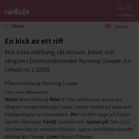
Gå till studiefrämjandets startsida
Sök
Meny
Tillbaka
Lyssna
En kick av ett riff
Möt Anna Hallberg, låtskrivare, basist och
sångare i Östersundsbandet Running Cooper. (Ur
Cirkeln nr 2 2020)
Foto:
Anna Wilhelmsson
Namn:
Anna Hallberg
Ålder:
27 Gör: Låtskrivare, basist och
sångare i bandet Running Cooper. Jobbar halvtid på skola som
fritidspedagog och lärarvikarie.
Bor:
I en liten stuga på Frösön
utanför Östersund.
Familj:
Sambon Isak.
Lyssnar på:
Thin Lizzy
och Green Day är absoluta favoriter. Just nu det brittiska bandet
Nothing But Thieves.
Läser:
Mycket låttexter.