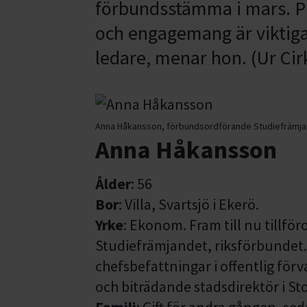
förbundsstämma i mars. Pr
och engagemang är viktiga
ledare, menar hon. (Ur Cir
Anna Håkansson, förbundsordförande Studiefrämja
Anna Håkansson
Ålder
: 56
Bor
: Villa, Svartsjö i Ekerö.
Yrke
: Ekonom. Fram till nu tillf
Studiefrämjandet, riksförbundet. 
chefsbefattningar i offentlig för
och biträdande stadsdirektör i St
Familj
: Gift för andra gången, sed