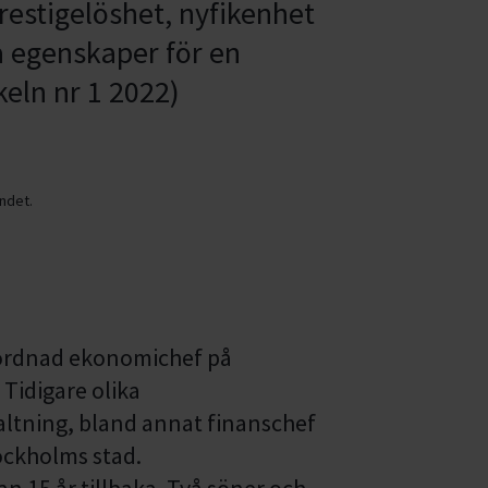
estigelöshet, nyfikenhet
 egenskaper för en
keln nr 1 2022)
ndet.
örordnad ekonomichef på
Tidigare olika
valtning, bland annat finanschef
ockholms stad.
an 15 år tillbaka. Två söner och