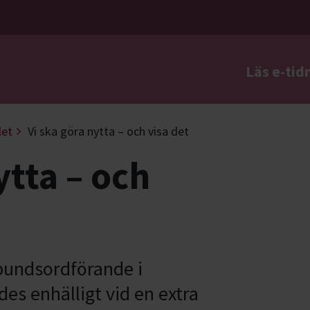
Läs e-tid
a
let
Vi ska göra nytta – och visa det
ytta – och
bundsordförande i
es enhälligt vid en extra