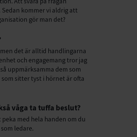
ition. Att svara på frågan
. Sedan kommer vi aldrig att
rganisation gör man det?
?
 men det är alltid handlingarna
kenhet och engagemang tror jag
 också uppmärksamma dem som
som sitter tyst i hörnet är ofta
så våga ta tuffa beslut?
att peka med hela handen om du
ig som ledare.