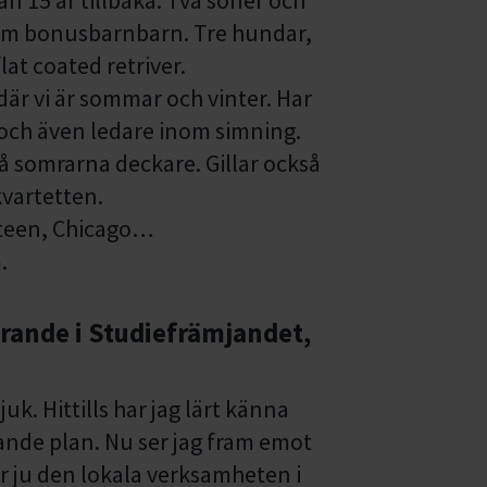
Fem bonusbarnbarn. Tre hundar,
at coated retriver.
 där vi är sommar och vinter. Har
å och även ledare inom simning.
å somrarna deckare. Gillar också
vartetten.
gsteen, Chicago…
.
rande i Studiefrämjandet,
k. Hittills har jag lärt känna
ande plan. Nu ser jag fram emot
r ju den lokala verksamheten i