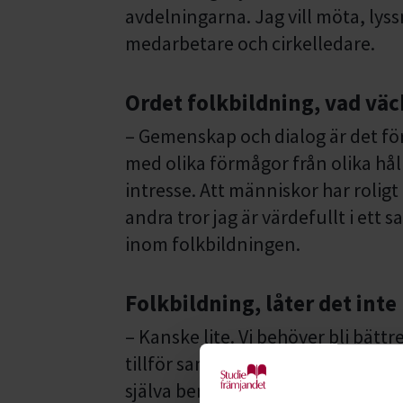
avdelningarna. Jag vill möta, lys
medarbetare och cirkelledare.
Ordet folkbildning, vad väc
– Gemenskap och dialog är det fö
med olika förmågor från olika håll
intresse. Att människor har rolig
andra tror jag är värdefullt i ett 
inom folkbildningen.
Folkbildning, låter det inte
– Kanske lite. Vi behöver bli bättr
tillför samhället. Vi kan inte begä
själva berättar det på ett trovärd