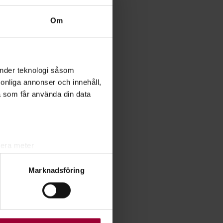
Om
änder teknologi såsom
rsonliga annonser och innehåll,
a som får använda din data
lera meter
ryck)
Marknadsföring
ljsektionen
. Du kan ändra
ats. Vissa kakor är