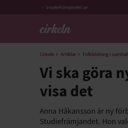
Studiefrämjandet.se
Gå till studiefrämjandets startsid
Cirkeln
Artiklar
Folkbildning i samhäl
Vi ska göra n
visa det
Anna Håkansson är ny för
Studiefrämjandet. Hon vald