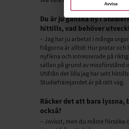
nödvändiga för att webbplats
Avvisa
Du är ju ganska ny i Studief
hittills, vad behöver utveck
– Jag har ju arbetat i många organ
frågorna är alltid: Hur pratar och l
nyfikna och intresserade på rikt
sällan på grund av missförstånd
Utifrån det lilla jag har sett hittills
Studiefrämjandet är på rätt väg.
Räcker det att bara lyssna, 
också?
– Jovisst, men du måste försöka