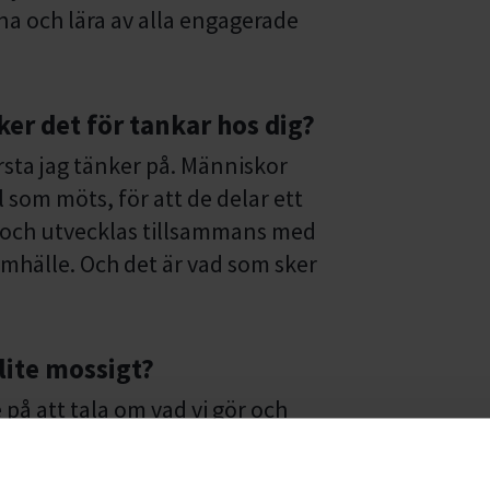
sna och lära av alla engagerade
ker det för tankar hos dig?
rsta jag tänker på. Människor
 som möts, för att de delar ett
t och utvecklas tillsammans med
samhälle. Och det är vad som sker
 lite mossigt?
e på att tala om vad vi gör och
ra att andra ska förstå, om vi inte
igt sätt. Studieförbunden får