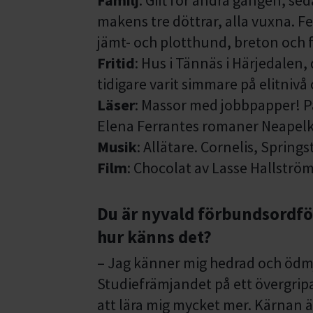
makens tre döttrar, alla vuxna. 
jämt- och plotthund, breton och fl
Fritid
: Hus i Tännäs i Härjedalen,
tidigare varit simmare på elitniv
Läser
: Massor med jobbpapper! P
Elena Ferrantes romaner Neapelk
Musik
: Allätare. Cornelis, Sprin
Film
: Chocolat av Lasse Hallström
Du är nyvald förbundsordfö
hur känns det?
– Jag känner mig hedrad och ödmju
Studiefrämjandet på ett övergrip
att lära mig mycket mer. Kärnan ä