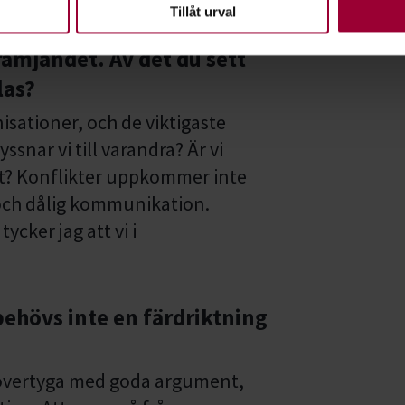
en ska fungera. Andra är valbara.
Tillåt urval
rämjandet. Av det du sett
las?
isationer, och de viktigaste
yssnar vi till varandra? Är vi
igt? Konflikter uppkommer inte
 och dålig kommunikation.
 tycker jag att vi i
behövs inte en färdriktning
 övertyga med goda argument,