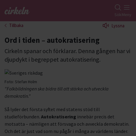
Gå till studiefrämjandets startsida
Sök
Meny
Tillbaka
Lyssna
Ord i tiden – autokratisering
Cirkeln spanar och förklarar. Denna gången har vi
djupdykt i begreppet autokratisering.
Foto:
Stefan Holm
"Folkbildningen ska bidra till att stärka och utveckla
demokratin."
Så lyder det första syftet med statens stöd till
studieförbunden.
Autokratisering
innebär precis det
motsatta – nämligen att försvaga och avveckla demokratin.
Och det är just vad som nu pågår i många av världens länder.