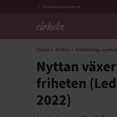
Studiefrämjandet.se
Gå till studiefrämjandets startsid
Cirkeln
Artiklar
Folkbildning i samhäl
Nyttan växe
friheten (Led
2022)