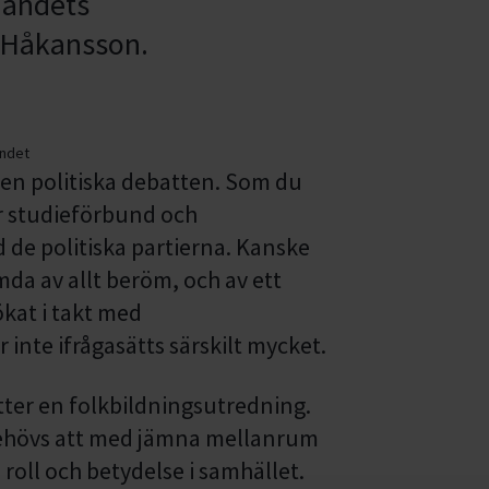
jandets
 Håkansson.
andet
 den politiska debatten. Som du
ar studieförbund och
d de politiska partierna. Kanske
ämda av allt beröm, och av ett
ökat i takt med
inte ifrågasätts särskilt mycket.
ätter en folkbildningsutredning.
t behövs att med jämna mellanrum
roll och betydelse i samhället.