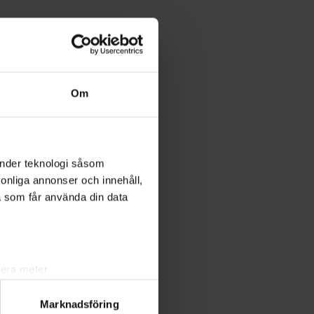
Om
änder teknologi såsom
rsonliga annonser och innehåll,
a som får använda din data
lera meter
ryck)
Marknadsföring
ljsektionen
. Du kan ändra