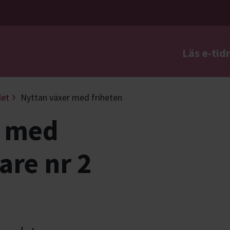
Läs e-tid
a
let
Nyttan växer med friheten
r med
are nr 2