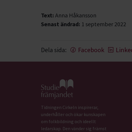
Text:
Anna Håkansson
Senast ändrad:
1 september 2022
Dela sida:
Facebook
Linke
Gå till studiefrämjandets startsida
Tidningen Cirkeln inspirerar,
underhåller och ökar kunskapen
om folkbildning och ideellt
ledarskap. Den vänder sig främst