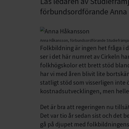
Läs ledaren av Studiefräm
förbundsordförande Anna
Anna Håkansson, förbundsordförande Studiefrämj
Folkbildning är ingen het fråga i
ser i det här numret av Cirkeln h
folkhögskolor ett brett stöd blan
har vi med åren blivit lite bortsk
statligt stöd som visserligen inte 
kostnadsutvecklingen, men heller 
Det är bra att regeringen nu tills
Det var tio år sedan sist och de
gå på djupet med folkbildningens 