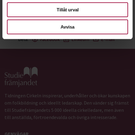
Ur Cirkeln nr 4 2015.
Tillåt urval
Text:
Tommy Winberg
Senast ändrad:
7 september 2020
Avvisa
Dela:
Facebook
LinkedIn
E-mail
Gå till studiefrämjandets startsida
Tidningen Cirkeln inspirerar, underhåller och ökar kunskapen
om folkbildning och ideellt ledarskap. Den vänder sig främst
till Studiefrämjandets 5 000 ideella cirkelledare, men även
till anställda, förtroendevalda och övriga intresserade.
GENVÄGAR