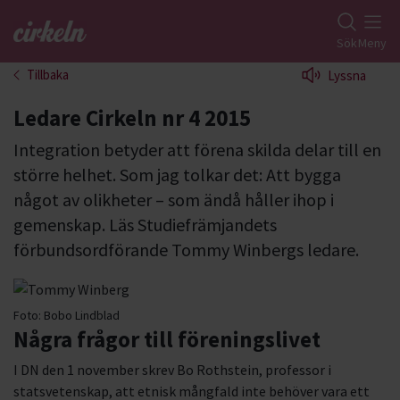
Gå till studiefrämjandets startsida
Sök
Meny
Tillbaka
Lyssna
Ledare Cirkeln nr 4 2015
Integration betyder att förena skilda delar till en
större helhet. Som jag tolkar det: Att bygga
något av olikheter – som ändå håller ihop i
gemenskap. Läs Studiefrämjandets
förbundsordförande Tommy Winbergs ledare.
Foto:
Bobo Lindblad
Några frågor till föreningslivet
I DN den 1 november skrev Bo Rothstein, professor i
statsvetenskap, att etnisk mångfald inte behöver vara ett