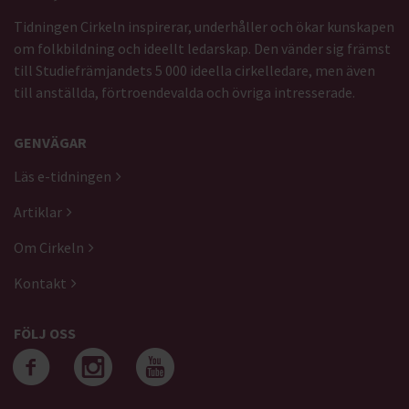
Tidningen Cirkeln inspirerar, underhåller och ökar kunskapen
om folkbildning och ideellt ledarskap. Den vänder sig främst
till Studiefrämjandets 5 000 ideella cirkelledare, men även
till anställda, förtroendevalda och övriga intresserade.
GENVÄGAR
Läs e-tidningen
Artiklar
Om Cirkeln
Kontakt
FÖLJ OSS
Följ oss på facebook
Följ oss på instagra
Följ oss på yout