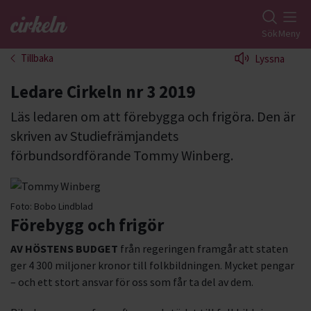
Gå till studiefrämjandets startsida
Sök
Meny
Tillbaka
Lyssna
Ledare Cirkeln nr 3 2019
Läs ledaren om att förebygga och frigöra. Den är
skriven av Studiefrämjandets
förbundsordförande Tommy Winberg.
Foto:
Bobo Lindblad
Förebygg och frigör
AV HÖSTENS BUDGET
från regeringen framgår att staten
ger 4 300 miljoner kronor till folkbildningen. Mycket pengar
– och ett stort ansvar för oss som får ta del av dem.