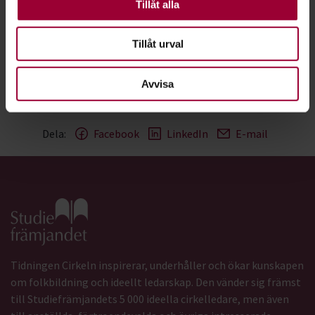
Andra är valbara.
Tillåt alla
/Tommy Winberg, förbundsordförande Studiefrämjandet
Ur Cirkeln nr 3 2019.
Tillåt urval
Text:
Tommy Winberg
Avvisa
Senast ändrad:
7 september 2020
Dela:
Facebook
LinkedIn
E-mail
Gå till studiefrämjandets startsida
Tidningen Cirkeln inspirerar, underhåller och ökar kunskapen
om folkbildning och ideellt ledarskap. Den vänder sig främst
till Studiefrämjandets 5 000 ideella cirkelledare, men även