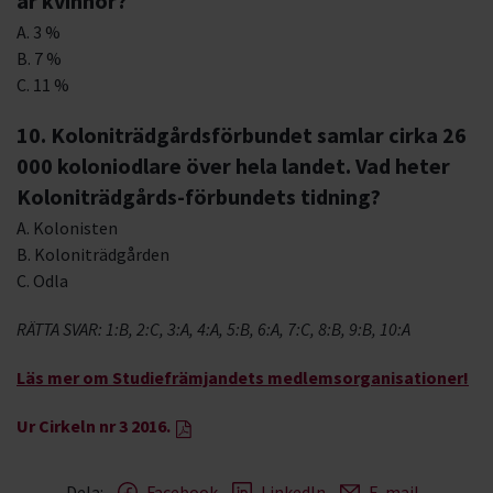
är kvinnor?
A. 3 %
B. 7 %
C. 11 %
10. Koloniträdgårdsförbundet samlar cirka 26
000 koloniodlare över hela landet. Vad heter
Koloniträdgårds-förbundets tidning?
A. Kolonisten
B. Koloniträdgården
C. Odla
RÄTTA SVAR: 1:B, 2:C, 3:A, 4:A, 5:B, 6:A, 7:C, 8:B, 9:B, 10:A
Läs mer om Studiefrämjandets medlemsorganisationer!
Ur Cirkeln nr 3 2016.
Dela:
Facebook
LinkedIn
E-mail