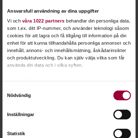
5. Friluftsfrämjandet bildades 1892. Men vilket
Ansvarsfull användning av dina uppgifter
år föddes Skogsmulle?
Vi och
våra 1022 partners
behandlar din personliga data,
A. 1942
som t.ex. ditt IP-nummer, och använder teknologi såsom
B. 1957
cookies för att lagra och få tillgång till information på din
C. 1968
enhet för att kunna tillhandahålla personliga annonser och
innehåll, annons- och innehållsmätning, åskådarinsikter
6. Sveriges Sportfiske- och fiskevårdsförbund,
och produktutveckling. Du kan själv välja vilka som får
Sportfiskarna, engagerar
använda din data och i vilka syften.
sportfiskeintresserade i 400 lokalföreningar.
Mycket av fisket sker i insjöar. Hur många
Med din tillåtelse skulle vi även vilja:
fiskarter finns i den svenska sötvattenfaunan?
Samla in information om din geografiska plats
Samtyckesval
A. 52
Nödvändig
som kan ha en noggrannhet på upp till flera meter
B. 92
Identifiera din enhet genom att aktivt skanna den
C. 132
för specifika kännetecken (fingeravtryck)
Inställningar
Ta reda på mer om hur dina personliga uppgifter
7. Adoptionscentrum arbetar med
behandlas och ställ in dina preferenser i
detaljsektionen
.
adoptionsförmedling, och genomför även
Statistik
Du kan ändra eller dra tillbaka ditt samtycke när som