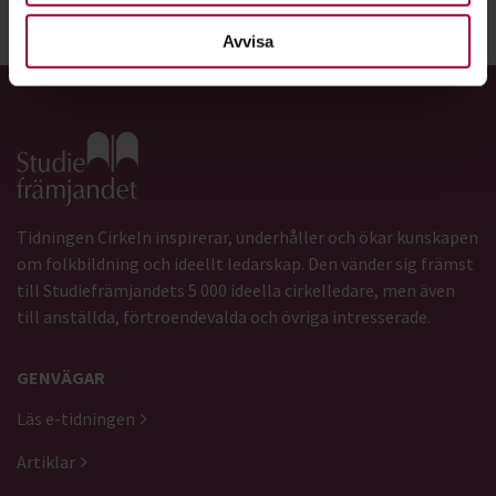
Dela:
Facebook
LinkedIn
E-mail
Avvisa
Gå till studiefrämjandets startsida
Tidningen Cirkeln inspirerar, underhåller och ökar kunskapen
om folkbildning och ideellt ledarskap. Den vänder sig främst
till Studiefrämjandets 5 000 ideella cirkelledare, men även
till anställda, förtroendevalda och övriga intresserade.
GENVÄGAR
Läs e-tidningen
Artiklar