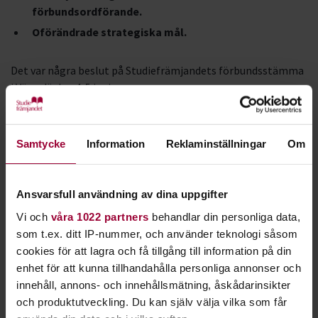
förbundsordförande.
Oförändrade strategiska mål.
Det var några beslut på Studiefrämjandets förbundsstämma
i Värmdö den 4-5 juni.
Förbundsstämman är Studiefrämjandets högsta beslutande
organ och hålls vart annat år. Ombuden utses av
Samtycke
Information
Reklaminställningar
Om
medlemmarna – Studiefrämjandets 19
medlemsorganisationer och 11 distrikt. Årets stämma hölls
på Djurönäset och inleddes med att Deshira Flankör,
Ansvarsfull användning av dina uppgifter
kommunstyrelsens ordförande i Värmdö, hälsade ombuden
Vi och
våra 1022 partners
behandlar din personliga data,
välkomna.
som t.ex. ditt IP-nummer, och använder teknologi såsom
cookies för att lagra och få tillgång till information på din
Stämman antog nya stadgar, med nya inledande paragrafer
enhet för att kunna tillhandahålla personliga annonser och
som tydliggör Studiefrämjandets ändamål, grund och
innehåll, annons- och innehållsmätning, åskådarinsikter
verksamhetsinriktning.
och produktutveckling. Du kan själv välja vilka som får
Tommy Winberg
omvaldes till förbundsordförande. För