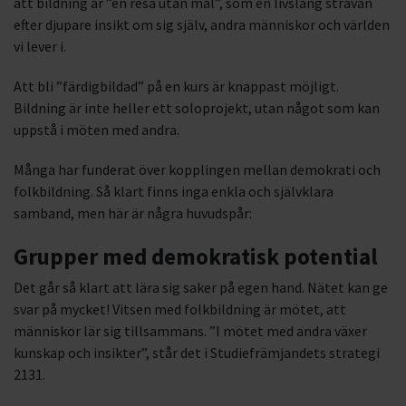
att bildning är ”en resa utan mål”, som en livslång strävan
efter djupare insikt om sig själv, andra människor och världen
vi lever i.
Att bli ”färdigbildad” på en kurs är knappast möjligt.
Bildning är inte heller ett soloprojekt, utan något som kan
uppstå i möten med andra.
Många har funderat över kopplingen mellan demokrati och
folkbildning. Så klart finns inga enkla och självklara
samband, men här är några huvudspår:
Grupper med demokratisk potential
Det går så klart att lära sig saker på egen hand. Nätet kan ge
svar på mycket! Vitsen med folkbildning är mötet, att
människor lär sig tillsammans. ”I mötet med andra växer
kunskap och insikter”, står det i Studiefrämjandets strategi
2131.