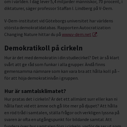
om i världen. I dag lever 5,4 miljarder människor, 70 procent, i
diktaturer, säger professor Staffan I. Lindberg på V-Dem.
V-Dem-institutet vid Göteborgs universitet har världens
största demokratidatabas. Rapporten Autocratization
Changing Nature hittar du på
www.v-dem.net
.
Demokratikoll på cirkeln
Hur är det med demokratin i din studiecirkel? Det är så klart
svårt att ge råd som funkar i alla grupper. Ändå finns
gemensamma nämnare som kan vara bra att hålla koll på –
för att höja demokratinivån i gruppen.
Hur är samtalsklimatet?
Hur pratas det i cirkeln? Är det ett allmänt surr eller kan ni
hålla fast vid ett ämne och gå lite mer på djupet? Att hålla
en röd tråd i samtalen, ställa frågor och verkligen lyssna på
svaren är ofta en utgångspunkt för bildande samtal. Att
fundera över hur samtalen förs i cirkeln, varför de ser ut som