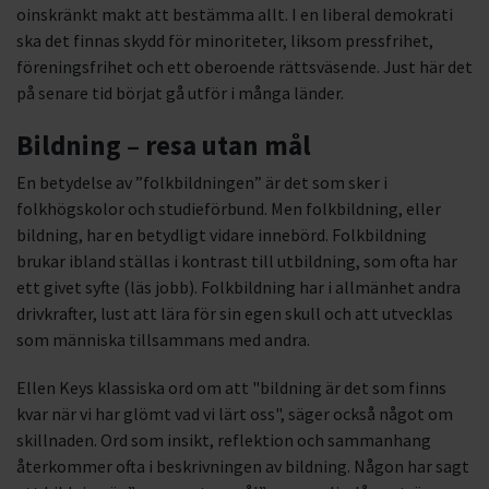
oinskränkt makt att bestämma allt. I en liberal demokrati
ska det finnas skydd för minoriteter, liksom pressfrihet,
föreningsfrihet och ett oberoende rättsväsende. Just här det
på senare tid börjat gå utför i många länder.
Bildning – resa utan mål
En betydelse av ”folkbildningen” är det som sker i
folkhögskolor och studieförbund. Men folkbildning, eller
bildning, har en betydligt vidare innebörd. Folkbildning
brukar ibland ställas i kontrast till utbildning, som ofta har
ett givet syfte (läs jobb). Folkbildning har i allmänhet andra
drivkrafter, lust att lära för sin egen skull och att utvecklas
som människa tillsammans med andra.
Ellen Keys klassiska ord om att "bildning är det som finns
kvar när vi har glömt vad vi lärt oss", säger också något om
skillnaden. Ord som insikt, reflektion och sammanhang
återkommer ofta i beskrivningen av bildning. Någon har sagt