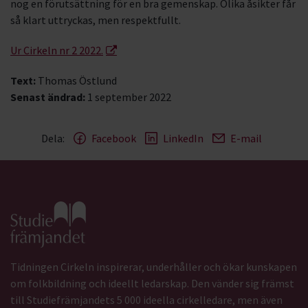
nog en förutsättning för en bra gemenskap. Olika åsikter får
så klart uttryckas, men respektfullt.
Ur Cirkeln nr 2 2022.
Text:
Thomas Östlund
Senast ändrad:
1 september 2022
Dela:
Facebook
LinkedIn
E-mail
Gå till studiefrämjandets startsida
Tidningen Cirkeln inspirerar, underhåller och ökar kunskapen
om folkbildning och ideellt ledarskap. Den vänder sig främst
till Studiefrämjandets 5 000 ideella cirkelledare, men även