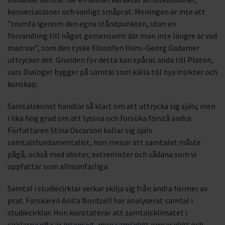
konversationer och vanligt småprat. Meningen är inte att
”trumfa igenom den egna ståndpunkten, utan en
förvandling till något gemensamt där man inte längre är vad
man var”, som den tyske filosofen Hans-Georg Gadamer
uttrycker det. Grunden för detta kan spåras ända till Platon,
vars Dialoger bygger på samtal som källa till nya insikter och
kunskap.
Samtalskonst handlar så klart om att uttrycka sig själv, men
i lika hög grad om att lyssna och försöka förstå andra.
Författaren Stina Oscarson kallar sig själv
samtalsfundamentalist, hon menar att samtalet måste
pågå, också med idioter, extremister och sådana som vi
uppfattar som allmänfarliga.
Samtal i studiecirklar verkar skilja sig från andra former av
prat. Forskaren Anita Nordzell har analyserat samtal i
studiecirklar. Hon konstaterar att samtalsklimatet i
cirklarna ofta är intensivt, men samtidigt ömsesidigt och