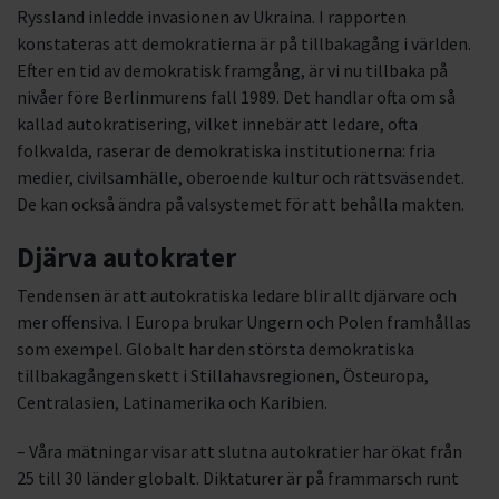
Ryssland inledde invasionen av Ukraina. I rapporten
konstateras att demokratierna är på tillbakagång i världen.
Efter en tid av demokratisk framgång, är vi nu tillbaka på
nivåer före Berlinmurens fall 1989. Det handlar ofta om så
kallad autokratisering, vilket innebär att ledare, ofta
folkvalda, raserar de demokratiska institutionerna: fria
medier, civilsamhälle, oberoende kultur och rättsväsendet.
De kan också ändra på valsystemet för att behålla makten.
Djärva autokrater
Tendensen är att autokratiska ledare blir allt djärvare och
mer offensiva. I Europa brukar Ungern och Polen framhållas
som exempel. Globalt har den största demokratiska
tillbakagången skett i Stillahavsregionen, Östeuropa,
Centralasien, Latinamerika och Karibien.
– Våra mätningar visar att slutna autokratier har ökat från
25 till 30 länder globalt. Diktaturer är på frammarsch runt