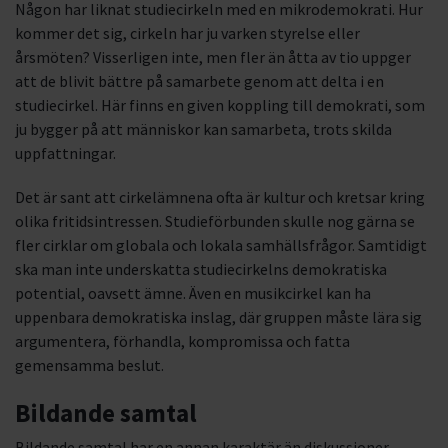
Någon har liknat studiecirkeln med en mikrodemokrati. Hur
kommer det sig, cirkeln har ju varken styrelse eller
årsmöten? Visserligen inte, men fler än åtta av tio uppger
att de blivit bättre på samarbete genom att delta i en
studiecirkel. Här finns en given koppling till demokrati, som
ju bygger på att människor kan samarbeta, trots skilda
uppfattningar.
Det är sant att cirkelämnena ofta är kultur och kretsar kring
olika fritidsintressen. Studieförbunden skulle nog gärna se
fler cirklar om globala och lokala samhällsfrågor. Samtidigt
ska man inte underskatta studiecirkelns demokratiska
potential, oavsett ämne. Även en musikcirkel kan ha
uppenbara demokratiska inslag, där gruppen måste lära sig
argumentera, förhandla, kompromissa och fatta
gemensamma beslut.
Bildande samtal
Bildande samtal har en annan karaktär än diskussioner,