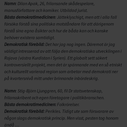
Namn
: Dilan Apak, 26, frilansande skådespelare,
manusförfattare och komiker. Utbildad jurist.
Bästa demokratimedicinen
: Jätteklyschigt, men att i alla fall
försöka förstå sina politiska motståndare för att därigenom
förstå sina egna åsikter och hur de båda kan och kanske
behöver existera samtidigt.
Demokratisk förebild:
Det har jag nog ingen. Däremot är jag
väldigt intresserad av att följa den demokratiska utvecklingen i
Rojava (västra Kurdistan i Syrien). Ett globalt sett säkert
kontroversiellt projekt, men det är spännande med en så etniskt
och kulturellt varierad region som arbetar med demokrati ner
på kvartersnivå mitt under brinnande inbördeskrig.
Namn
: Stig-Björn Ljunggren, 60, fil Dr statsvetenskap,
frilansskribent och egen företagare i politikbranschen.
Bästa demokratimedicinen:
Folkrörelser.
Demokratisk förebild:
Perikles. Tidigt ute som försvarare av
någon slags demokratisk princip. Men visst, pesten tog honom
ändå …