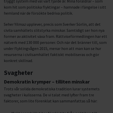
tryggt system med val vart fjärde år. Mina föräldrar – som
kom hit som politiska flyktingar – hamnade i fängelse i sitt
hemland när de försökte bedriva politik.
Seher Yilmaz upplever, precis som Sverker Sörlin, att det
civila samhällets slitstyrka minskar. Samtidigt ser hon nya
former av aktivitet växa fram. Rättviseförmedlingen har ett
nätverk med 130 000 personer. Och när det bränner till, som
under flyktingvågen 2015, menar hon att man kan se hur
resurserna i civilsamhället faktiskt mobiliseras och gör
konkret skillnad.
Svagheter
Demokratin krymper – tilliten minskar
Trots vår solida demokratiska tradition lurar systemets
svagheter i kulisserna. De vi talat med lyfter fram tre
faktorer, som lite förenklat kan sammanfattas så här: