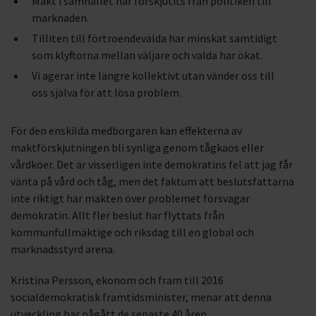
Makt i samhället har förskjutits från politiken till
marknaden.
Tilliten till förtroendevalda har minskat samtidigt
som klyftorna mellan väljare och valda har ökat.
Vi agerar inte längre kollektivt utan vänder oss till
oss själva för att lösa problem.
För den enskilda medborgaren kan effekterna av
maktförskjutningen bli synliga genom tågkaos eller
vårdköer. Det är visserligen inte demokratins fel att jag får
vänta på vård och tåg, men det faktum att beslutsfattarna
inte riktigt har makten över problemet försvagar
demokratin. Allt fler beslut har flyttats från
kommunfullmäktige och riksdag till en global och
marknadsstyrd arena.
Kristina Persson, ekonom och fram till 2016
socialdemokratisk framtidsminister, menar att denna
utveckling har pågått de senaste 40 åren.