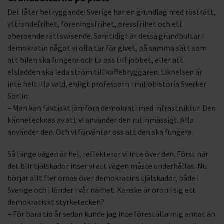
Det låter betryggande: Sverige har en grundlag med rösträtt,
yttrandefrihet, föreningsfrihet, pressfrihet och ett
oberoende rättsväsende. Samtidigt är dessa grundbultar i
demokratin något vi ofta tar för givet, på samma sätt som
att bilen ska fungera och ta oss till jobbet, eller att
elsladden ska leda ström till kaffebryggaren. Liknelsen är
inte helt illa vald, enligt professorn i miljöhistoria Sverker
Sörlin:
– Man kan faktiskt jämföra demokrati med infrastruktur. Den
kännetecknas av att vi använder den rutinmässigt. Alla
använder den. Och vi förväntar oss att den ska fungera.
Så länge vägen är hel, reflekterar vi inte över den. Först när
det blir tjälskador inser vi att vägen måste underhållas. Nu
börjar allt fler oroas över demokratins tjälskador, både i
Sverige och i länder i vår närhet. Kanske är oron i sig ett
demokratiskt styrketecken?
– För bara tio år sedan kunde jag inte föreställa mig annat än