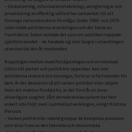
– Globalisering, informationsteknologi, avregleringar och
privatisering av offentlig välfärd har samverkat till att
försvaga nationalstatens förmåga. Under 1960- och 1970-
talen ledde politikerna utvecklingen och det fanns en
framtidstro. Sedan verkade det som om politiken tappade
självförtroendet – de hävdade sig inte längre i utvecklingen
utan överlät den åt marknaden.
Kopplingen mellan maktförskjutningen och en minskad
tilltro till partier och politik blir uppenbar: kan inte
politikerna leverera bra lösningar, förlorar vi förtroendet för
dem. Är det dessutom så att varken politiker eller väljare
inser att makten förskjutits, är det förstås en ännu
allvarligare svaghet. Vårt demokratiska system har helt
enkelt inte följt med i samhällsutvecklingen, enligt Kristina
Persson.
– Varken politik eller individ greppar de komplexa processer
som drivs fram av den tekniska och ekonomiska