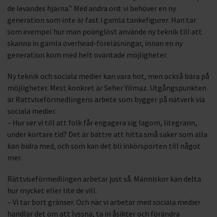
de levandes hjärna.” Med andra ord: vi behöver en ny
generation som inte är fast i gamla tankefigurer. Han tar
som exempel hur man poänglöst använde ny teknik till att
skanna in gamla overhead-föreläsningar, innan en ny
generation kom med helt oväntade möjligheter.
Ny teknik och sociala medier kan vara hot, men också bära på
möjligheter. Mest konkret är Seher Yilmaz. Utgångspunkten
är Rättviseförmedlingens arbete som bygger på nätverk via
sociala medier.
– Hur ser vi till att folk får engagera sig lagom, litegrann,
under kortare tid? Det är bättre att hitta små saker som alla
kan bidra med, och som kan det bli inkörsporten till något
mer.
Rättviseförmedlingen arbetar just så. Människor kan delta
hur mycket eller lite de vill.
– Vi tar bort gränser. Och när vi arbetar med sociala medier
handlar det om att lyssna, ta in åsikter och förändra