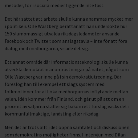
metoder, för i sociala medier ligger de inte fast.
Det här sättet att arbeta skulle kunna anammas mycket mer
i politiken. Olle Wästberg berättar att han undersökte hur
150 slumpmässigt utvalda riksdagsledamöter använde
Facebook och Twitter: som anslagstavla – inte för att föra
dialog med medborgarna, visade det sig.
Ett annat område där informationsteknologi skulle kunna
utveckla demokratin är omröstningar på nätet, något som
Olle Wästberg var inne på i sin demokratiutredning. Där
föreslog han till exempel ett slags system med
folkmotioner för att öka medborgarnas inflytande mellan
valen. Idén kommer från Finland, och går ut på att om en
procent av väljarna ställer sig bakom ett förslag väcks det i
kommunfullmäktige, landsting eller riksdag.
Men det är trots allt i det öppna samtalet och diskussionen
som demokratins möjligheter finns. I intervjun med Dilan