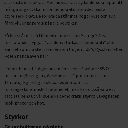
starkaste demokrati. Men nu visar attitydundersökningar att
många unga tvekar inför demokratin som det bästa
styrelseskicket. De folkvalda står inte högt i kurs och allt
färre vill engagera sig i partipolitiken.
Så hur står det då till med demokratin i Sverige? Är vi
fortfarande trygga i ”världens starkaste demokrati” eller
kan det som nu sker i länder som Ungern, USA, Ryssland eller
Polen hända även här?
För att bena ut frågan använder vi den så kallade SWOT-
metoden (Strengths, Weaknesses, Opportunities and
Threats). Egentligen skapades den som ett
företagsekonomiskt hjälpmedel, men kan också vara ett
sätt att bena ut vår svenska demokratis styrkor, svagheter,
möjligheter och hot.
Styrkor
Grundbultarna på plats