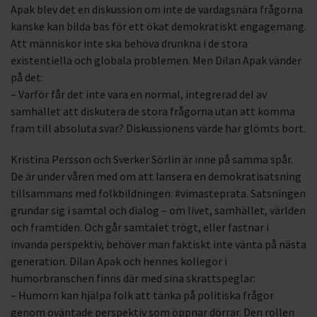
Apak blev det en diskussion om inte de vardagsnära frågorna
kanske kan bilda bas för ett ökat demokratiskt engagemang.
Att människor inte ska behöva drunkna i de stora
existentiella och globala problemen. Men Dilan Apak vänder
på det:
– Varför får det inte vara en normal, integrerad del av
samhället att diskutera de stora frågorna utan att komma
fram till absoluta svar? Diskussionens värde har glömts bort.
Kristina Persson och Sverker Sörlin är inne på samma spår.
De är under våren med om att lansera en demokratisatsning
tillsammans med folkbildningen: #vimasteprata. Satsningen
grundar sig i samtal och dialog – om livet, samhället, världen
och framtiden. Och går samtalet trögt, eller fastnar i
invanda perspektiv, behöver man faktiskt inte vänta på nästa
generation. Dilan Apak och hennes kollegor i
humorbranschen finns där med sina skrattspeglar:
– Humorn kan hjälpa folk att tänka på politiska frågor
genom oväntade perspektiv som öppnar dörrar. Den rollen