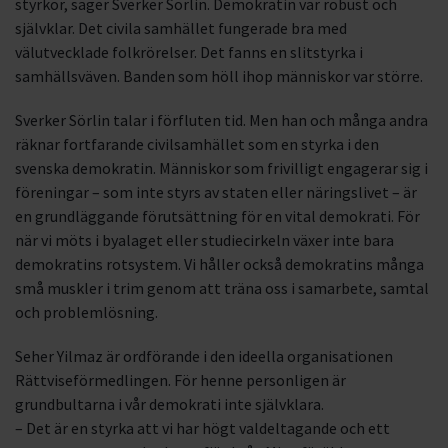
styrkor, säger Sverker Sörlin. Demokratin var robust och
självklar. Det civila samhället fungerade bra med
välutvecklade folkrörelser. Det fanns en slitstyrka i
samhällsväven. Banden som höll ihop människor var större.
Sverker Sörlin talar i förfluten tid. Men han och många andra
räknar fortfarande civilsamhället som en styrka i den
svenska demokratin. Människor som frivilligt engagerar sig i
föreningar – som inte styrs av staten eller näringslivet – är
en grundläggande förutsättning för en vital demokrati. För
när vi möts i byalaget eller studiecirkeln växer inte bara
demokratins rotsystem. Vi håller också demokratins många
små muskler i trim genom att träna oss i samarbete, samtal
och problemlösning.
Seher Yilmaz är ordförande i den ideella organisationen
Rättviseförmedlingen. För henne personligen är
grundbultarna i vår demokrati inte självklara.
– Det är en styrka att vi har högt valdeltagande och ett