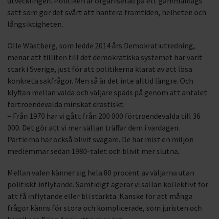
utvecklingen. Politiken är organiserad på ett gammaldags
sätt som gör det svårt att hantera framtiden, helheten och
långsiktigheten.
Olle Wästberg, som ledde 2014 års Demokratiutredning,
menar att tilliten till det demokratiska systemet har varit
stark i Sverige, just för att politikerna klarat av att lösa
konkreta sakfrågor. Men så är det inte alltid längre. Och
klyftan mellan valda och väljare späds på genom att antalet
förtroendevalda minskat drastiskt.
– Från 1970 har vi gått från 200 000 förtroendevalda till 36
000. Det gör att vi mer sällan träffar dem i vardagen.
Partierna har också blivit svagare. De har mist en miljon
medlemmar sedan 1980-talet och blivit mer slutna.
Mellan valen känner sig hela 80 procent av väljarna utan
politiskt inflytande. Samtidigt agerar vi sällan kollektivt för
att få inflytande eller bli stärkta. Kanske för att många
frågor känns för stora och komplicerade, som juristen och