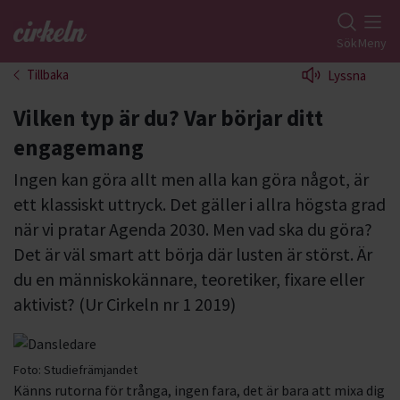
Gå till studiefrämjandets startsida
Sök
Meny
Tillbaka
Lyssna
Vilken typ är du? Var börjar ditt
engagemang
Ingen kan göra allt men alla kan göra något, är
ett klassiskt uttryck. Det gäller i allra högsta grad
när vi pratar Agenda 2030. Men vad ska du göra?
Det är väl smart att börja där lusten är störst. Är
du en människokännare, teoretiker, fixare eller
aktivist? (Ur Cirkeln nr 1 2019)
Foto:
Studiefrämjandet
Känns rutorna för trånga, ingen fara, det är bara att mixa dig