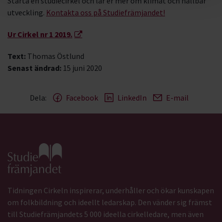
Starta en studiecirkel och lär er mer om klimat och hållbar
utveckling.
Kontakta oss på Studiefrämjandet!
Ur Cirkel nr 1 2019.
Text:
Thomas Östlund
Senast ändrad:
15 juni 2020
Dela:
Facebook
LinkedIn
E-mail
Gå till studiefrämjandets startsida
Tidningen Cirkeln inspirerar, underhåller och ökar kunskapen
om folkbildning och ideellt ledarskap. Den vänder sig främst
till Studiefrämjandets 5 000 ideella cirkelledare, men även