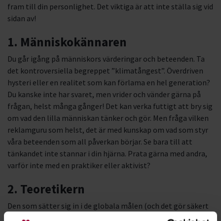
fram till din personlighet. Det viktiga är att inte ställa sig vid
sidan av!
1. Människokännaren
Du går igång på människors värderingar och beteenden. Ta
det kontroversiella begreppet ”klimatångest”. Överdriven
hysteri eller en realitet som kan förlama en hel generation?
Du kanske inte har svaret, men vrider och vänder gärna på
frågan, helst många gånger! Det kan verka futtigt att bry sig
om vad den lilla människan tänker och gör. Men fråga vilken
reklamguru som helst, det är med kunskap om vad som styr
våra beteenden som all påverkan börjar. Se bara till att
tänkandet inte stannar i din hjärna. Prata gärna med andra,
varför inte med en praktiker eller aktivist?
2. Teoretikern
Den som sätter sig in i de globala målen (och det gör säkert
du teoretiker) inser snabbt att bakom Agenda 2030 ligger ett