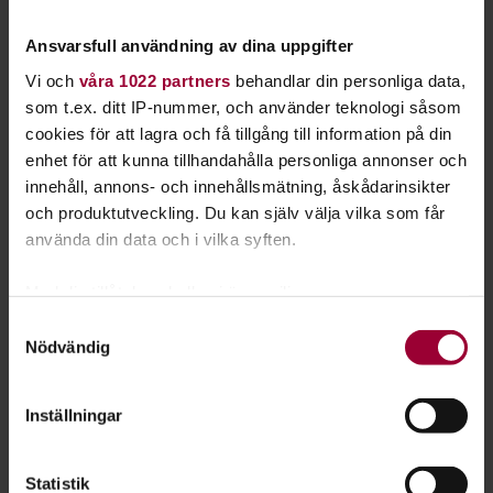
häckar på öländska våtmarker och strandängar.
Ansvarsfull användning av dina uppgifter
Naturskyddsföreningen i Uppsala län får stipendiet för
Vi och
våra 1022 partners
behandlar din personliga data,
insatser med att få nybörjare att inventera naturskog.
som t.ex. ditt IP-nummer, och använder teknologi såsom
cookies för att lagra och få tillgång till information på din
– Ugglestipendiet kan liknas vid ett folkbildningens
enhet för att kunna tillhandahålla personliga annonser och
Nobelpris som hyllar och uppmärksammar ideella insatser
innehåll, annons- och innehållsmätning, åskådarinsikter
för djur, natur, miljö och folkbildning. Årets stipendiater är
och produktutveckling. Du kan själv välja vilka som får
väl värda utmärkelsen, säger Ulf Johansson, ledamot i
använda din data och i vilka syften.
Studiefrämjandets förbundsstyrelse.
Studiefrämjandets Ugglestipendium inrättades 1985 för en
Med din tillåtelse skulle vi även vilja:
framsynt folkbildningsinsats inom natur- och miljöområdet.
Samla in information om din geografiska plats
Samtyckesval
Stipendiet delas ut vart annat år.
Nödvändig
som kan ha en noggrannhet på upp till flera meter
Identifiera din enhet genom att aktivt skanna den
Läs mer om Ugglestipendiet 2025.
för specifika kännetecken (fingeravtryck)
Inställningar
Ta reda på mer om hur dina personliga uppgifter
Ur Cirkeln nr 1 2025.
behandlas och ställ in dina preferenser i
detaljsektionen
.
Statistik
Du kan ändra eller dra tillbaka ditt samtycke när som