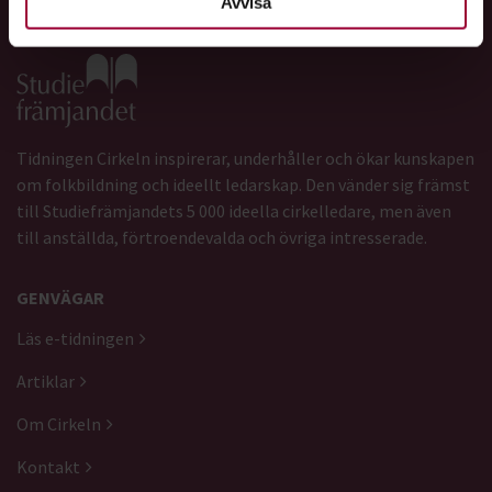
Avvisa
Gå till studiefrämjandets startsida
Tidningen Cirkeln inspirerar, underhåller och ökar kunskapen
om folkbildning och ideellt ledarskap. Den vänder sig främst
till Studiefrämjandets 5 000 ideella cirkelledare, men även
till anställda, förtroendevalda och övriga intresserade.
GENVÄGAR
Läs e-tidningen
Artiklar
Om Cirkeln
Kontakt