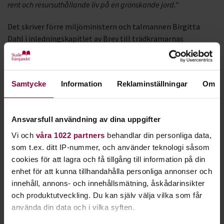
rent och resursuthållande liv på en grönskande jord.”
Det skriver förre miljöministern och talmannen Birgitta
Dahl i inledningskapitlet av Brev till trädkramarnas
barnbarn. Antologin tar upp dagens och framtidens
miljöutmaningar. Bland annat skriver professor Gunnar
Falkemark om bilismen och Åsa Romson om ”rätten till ren
Samtycke
Information
Reklaminställningar
Om
luft även i städerna”. Varje skribent avslutar sin text med
egna samtalsfrågor. Boken innehåller även rollspelet Spelet
om motorvägen med ett antal karaktärer och scener. Det
Ansvarsfull användning av dina uppgifter
pedagogiska upplägget med diskussionsfrågor och övningar
gör att boken går bra att använda i studiecirklar.
Vi och
våra 1022 partners
behandlar din personliga data,
som t.ex. ditt IP-nummer, och använder teknologi såsom
Titeln
Trädkramarnas barnbarn
anspelar på en av Sveriges
cookies för att lagra och få tillgång till information på din
största miljöaktioner, då tusentals personer på 1980-talet
enhet för att kunna tillhandahålla personliga annonser och
försökte hindra ett nytt motorvägsbygge genom Bohuslän.
innehåll, annons- och innehållsmätning, åskådarinsikter
och produktutveckling. Du kan själv välja vilka som får
Bakom boken står Sweet Dreams, en kabaréduo som gjort
använda din data och i vilka syften.
över 500 framträdanden runt om i landet om miljö- och