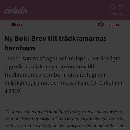
Gå till studiefrämjandets startsida
Sök
Meny
Tillbaka
Lyssna
Ny Bok: Brev till trädkramarnas
barnbarn
Texter, samtalsfrågor och rollspel. Det är några
ingredienser i den nya boken Brev till
trädkramarnas barnbarn, en antologi om
miljökamp, klimat och massbilism. (Ur Cirkeln nr
4 2019)
”Ni som nu är unga och handlingskraftiga måste nu ta ansvaret
att mobilisera människor till den totala omställning av vårt sätt
att leva, arbeta och förflytta oss, som krävs för att nå målet – ett