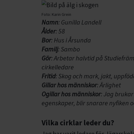
Foto:
Karin Grein
Namn
: Gunilla Landell
Ålder
: 58
Bor
: Hus i Årsunda
Familj
: Sambo
Gör
: Arbetar halvtid på Studiefrä
cirkelledare
Fritid
: Skog och mark, jakt, uppfö
Gillar hos människor
: Ärlighet
Ogillar hos människor
: Jag brukar
egenskaper, blir snarare nyfiken
Vilka cirklar leder du?
Jag har varit ledare för Jägarskola