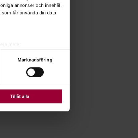
rsonliga annonser och innehåll,
a som får använda din data
lera meter
ryck)
Marknadsföring
ljsektionen
. Du kan ändra
ats. Vissa kakor är
Tillåt alla