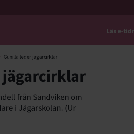
Läs e-tid
a
Gunilla leder jägarcirklar
 jägarcirklar
andell från Sandviken om
edare i Jägarskolan. (Ur