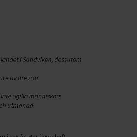
mjandet i Sandviken, dessutom
dare av drevrar
 inte ogilla människors
 och utmanad.
n i sex år. Har även haft