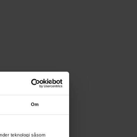
Om
änder teknologi såsom