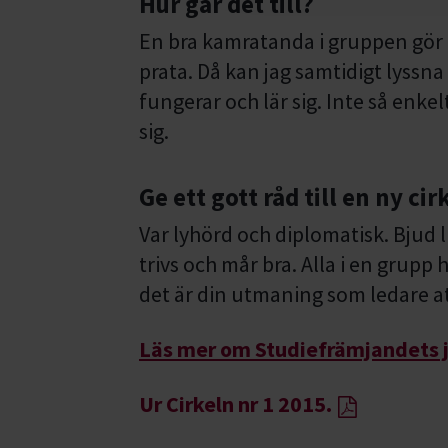
Hur går det till?
En bra kamratanda i gruppen gör a
prata. Då kan jag samtidigt lyssna
fungerar och lär sig. Inte så enke
sig.
Ge ett gott råd till en ny cir
Var lyhörd och diplomatisk. Bjud li
trivs och mår bra. Alla i en grupp 
det är din utmaning som ledare att
Läs mer om Studiefrämjandets 
Ur Cirkeln nr 1 2015.