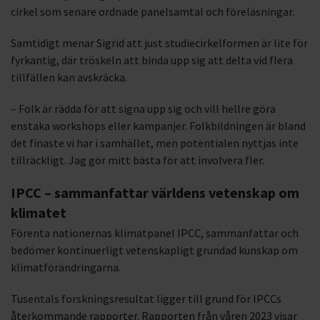
cirkel som senare ordnade panelsamtal och föreläsningar.
Samtidigt menar Sigrid att just studiecirkelformen är lite för
fyrkantig, där tröskeln att binda upp sig att delta vid flera
tillfällen kan avskräcka.
– Folk är rädda för att signa upp sig och vill hellre göra
enstaka workshops eller kampanjer. Folkbildningen är bland
det finaste vi har i samhället, men potentialen nyttjas inte
tillräckligt. Jag gör mitt bästa för att involvera fler.
IPCC – sammanfattar världens vetenskap om
klimatet
Förenta nationernas klimatpanel IPCC, sammanfattar och
bedömer kontinuerligt vetenskapligt grundad kunskap om
klimatförändringarna.
Tusentals forskningsresultat ligger till grund för IPCCs
återkommande rapporter. Rapporten från våren 2023 visar