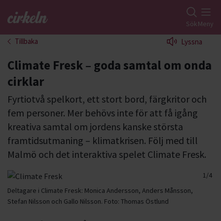
Gå till studiefrämjandets startsida
Sök
Meny
Tillbaka
Lyssna
Climate Fresk – goda samtal om onda
cirklar
Fyrtiotvå spelkort, ett stort bord, färgkritor och
fem personer. Mer behövs inte för att få igång
kreativa samtal om jordens kanske största
framtidsutmaning – klimatkrisen. Följ med till
Malmö och det interaktiva spelet Climate Fresk.
1/4
2/4
3/4
4/4
Deltagare i Climate Fresk: Monica Andersson, Anders Månsson,
Stefan Nilsson och Gallo Nilsson.
Foto:
Thomas Östlund