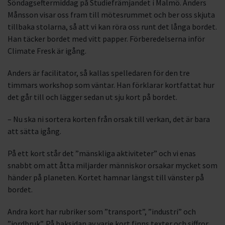
Söndagseftermiddag på Studiefrämjandet i Malmö. Anders
Månsson visar oss fram till mötesrummet och ber oss skjuta
tillbaka stolarna, så att vi kan röra oss runt det långa bordet.
Han täcker bordet med vitt papper. Förberedelserna inför
Climate Fresk är igång.
Anders är facilitator, så kallas spelledaren för den tre
timmars workshop som väntar. Han förklarar kortfattat hur
det går till och lägger sedan ut sju kort på bordet.
– Nu ska ni sortera korten från orsak till verkan, det är bara
att sätta igång.
På ett kort står det ”mänskliga aktiviteter” och vi enas
snabbt om att åtta miljarder människor orsakar mycket som
händer på planeten. Kortet hamnar längst till vänster på
bordet.
Andra kort har rubriker som ”transport”, ”industri” och
”jordbruk”. På baksidan av varje kort finns texter och siffror