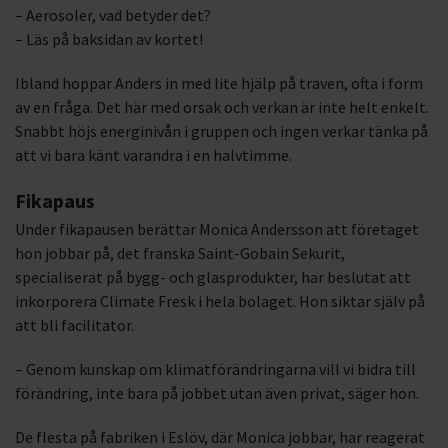
– Aerosoler, vad betyder det?
– Läs på baksidan av kortet!
Ibland hoppar Anders in med lite hjälp på traven, ofta i form
av en fråga. Det här med orsak och verkan är inte helt enkelt.
Snabbt höjs energinivån i gruppen och ingen verkar tänka på
att vi bara känt varandra i en halvtimme.
Fikapaus
Under fikapausen berättar Monica Andersson att företaget
hon jobbar på, det franska Saint-Gobain Sekurit,
specialiserat på bygg- och glasprodukter, har beslutat att
inkorporera Climate Fresk i hela bolaget. Hon siktar själv på
att bli facilitator.
– Genom kunskap om klimatförändringarna vill vi bidra till
förändring, inte bara på jobbet utan även privat, säger hon.
De flesta på fabriken i Eslöv, där Monica jobbar, har reagerat