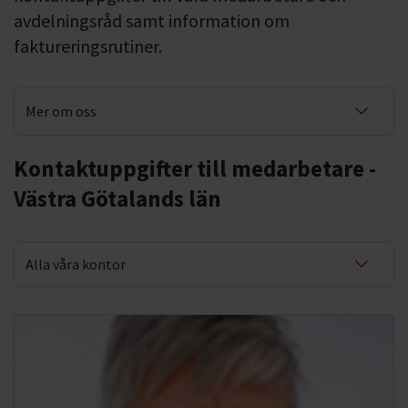
avdelningsråd samt information om
faktureringsrutiner.
Mer om oss
Våra kontor
Kontaktuppgifter till medarbetare -
Västra Götalands län
Fakturering
Alla våra kontor