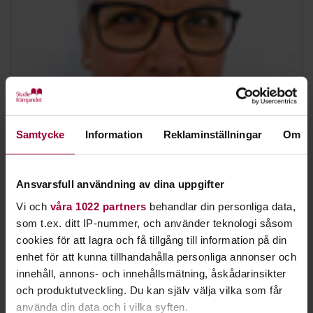
Samtycke
Information
Reklaminställningar
Om
Anna-Pia Högberg
Verksamhetsspecialist Lärande & Förening, Samordnare
Ansvarsfull användning av dina uppgifter
reg. finans
Skicka e-post
Vi och
våra 1022 partners
behandlar din personliga data,
070-142 93 67
som t.ex. ditt IP-nummer, och använder teknologi såsom
cookies för att lagra och få tillgång till information på din
enhet för att kunna tillhandahålla personliga annonser och
innehåll, annons- och innehållsmätning, åskådarinsikter
och produktutveckling. Du kan själv välja vilka som får
använda din data och i vilka syften.