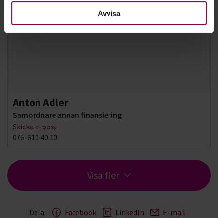
Avvisa
Anton Adler
Samordnare annan finansiering
Skicka e-post
076-610 40 10
Visa fler
Dela:
Facebook
LinkedIn
E-mail