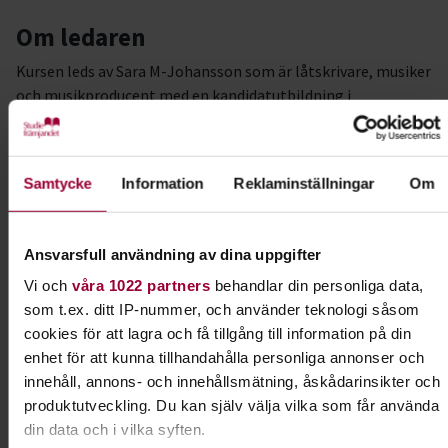
Om ledaren
Kursen leds av Sara M-Johansson som är låtskrivare, musiker
och musikproducent med en kandidatutbildning i
musikproduktion.
Övrigt
Samtycke
Information
Reklaminställningar
Om
Detta är en del av vårt projekt Plats för ung kultur, med stöd
från Allmänna Arvsfonden.
Ansvarsfull användning av dina uppgifter
#programförtväst
Vi och
våra 1022 partners
behandlar din personliga data,
som t.ex. ditt IP-nummer, och använder teknologi såsom
Kursledare
cookies för att lagra och få tillgång till information på din
Sara M-Johansson
enhet för att kunna tillhandahålla personliga annonser och
innehåll, annons- och innehållsmätning, åskådarinsikter och
produktutveckling. Du kan själv välja vilka som får använda
Kontakt
din data och i vilka syften.