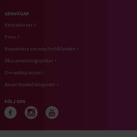
GENVÄGAR
Kontakta oss
Press
Rapportera om missförhållanden
Våra anmälningsvillkor
Om webbplatsen
About Studiefrämjandet
FÖLJ OSS
Följ oss på facebook
Följ oss på instagra
Följ oss på yout