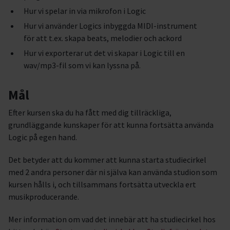
Hur vi spelar in via mikrofon i Logic
Hur vi använder Logics inbyggda MIDI-instrument
för att t.ex. skapa beats, melodier och ackord
Hur vi exporterar ut det vi skapar i Logic till en
wav/mp3-fil som vi kan lyssna på.
Mål
Efter kursen ska du ha fått med dig tillräckliga,
grundläggande kunskaper för att kunna fortsätta använda
Logic på egen hand.
Det betyder att du kommer att kunna starta studiecirkel
med 2 andra personer där ni själva kan använda studion som
kursen hålls i, och tillsammans fortsätta utveckla ert
musikproducerande.
Mer information om vad det innebär att ha studiecirkel hos