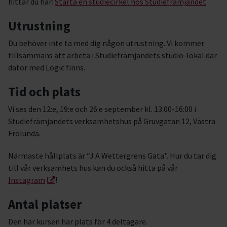
hittar du här:
Starta en studiecirkel hos Studiefrämjandet
Utrustning
Du behöver inte ta med dig någon utrustning. Vi kommer
tillsammans att arbeta i Studiefrämjandets studio-lokal där
dator med Logic finns.
Tid och plats
Vi ses den 12:e, 19:e och 26:e september kl. 13:00-16:00 i
Studiefrämjandets verksamhetshus på Gruvgatan 12, Västra
Frölunda.
Närmaste hållplats är “J A Wettergrens Gata". Hur du tar dig
till vår verksamhets hus kan du också hitta på vår
Instagram
!
Antal platser
Den här kursen har plats för 4 deltagare.