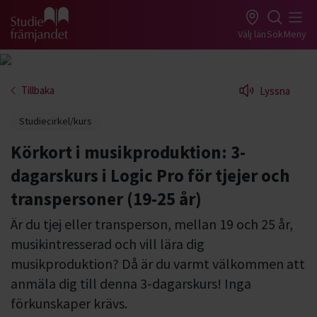
Gå till studiefrämjandets startsida
Välj län
Sök
Meny
Tillbaka
Lyssna
Studiecirkel/kurs
Körkort i musikproduktion: 3-
dagarskurs i Logic Pro för tjejer och
transpersoner (19-25 år)
Är du tjej eller transperson, mellan 19 och 25 år,
musikintresserad och vill lära dig
musikproduktion? Då är du varmt välkommen att
anmäla dig till denna 3-dagarskurs! Inga
förkunskaper krävs.