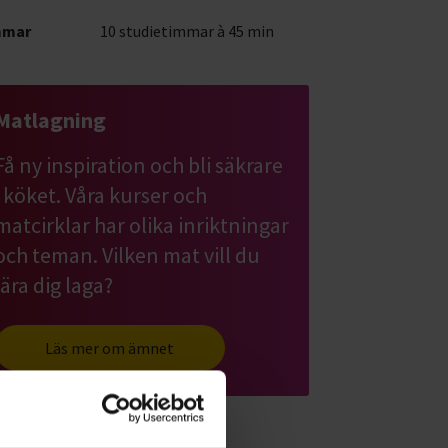
mmar
10 studietimmar à 45 min
Matlagning
Få ny inspiration och bli säkrare
i köket. Våra kurser och
matcirklar har olika inriktningar
och teman. Vilken mat vill du
lära dig laga?
Läs mer om ämnet