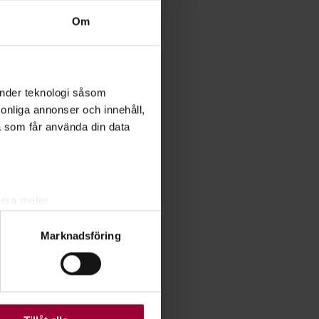
Om
änder teknologi såsom
rsonliga annonser och innehåll,
a som får använda din data
lera meter
ryck)
Marknadsföring
ljsektionen
. Du kan ändra
ats. Vissa kakor är