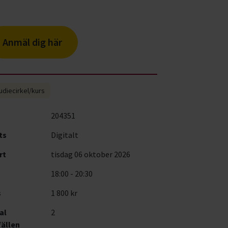
Anmäl dig här
udiecirkel/kurs
204351
ts
Digitalt
rt
tisdag 06 oktober 2026
18:00 - 20:30
s
1 800 kr
al
2
fällen