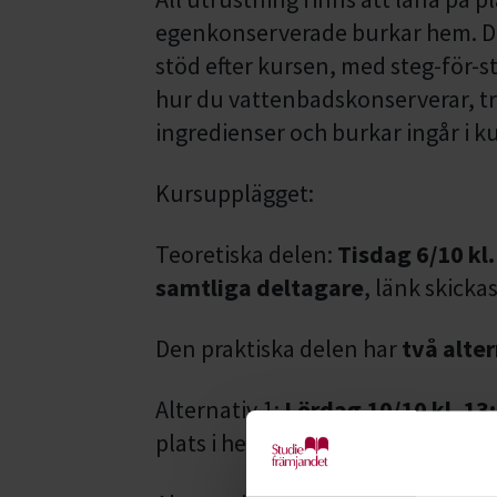
egenkonserverade burkar hem. D
stöd efter kursen, med steg-för-s
hur du vattenbadskonserverar, t
ingredienser och burkar ingår i ku
Kursupplägget:
Teoretiska delen:
Tisdag 6/10 kl.
samtliga deltagare
, länk skicka
Den praktiska delen har
två alter
Alternativ 1:
Lördag 10/10 kl. 13
plats i hemkunskapssalen på
Pro