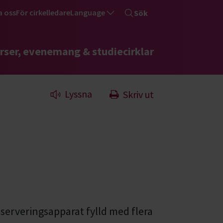
a oss
För cirkelledare
Language
Sök
rser, evenemang & studiecirklar
Lyssna
Skriv ut