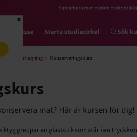
Samarbeta med oss
Om oss
Kontakt
Stäng
tta intresse
Starta studiecirkel
Sök ku
a
dgård
Matlagning
Konserveringskurs
gskurs
 konservera mat? Här är kursen för dig!