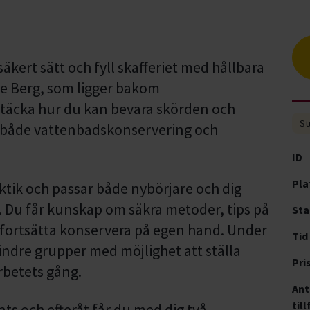
säkert sätt och fyll skafferiet med hållbara
e Berg, som ligger bakom
täcka hur du kan bevara skörden och
St
både vattenbadskonservering och
ID
Pla
tik och passar både nybörjare och dig
 Du får kunskap om säkra metoder, tips på
Sta
tt fortsätta konservera på egen hand. Under
Tid
mindre grupper med möjlighet att ställa
Pri
rbetets gång.
Ant
till
ats och efteråt får du med dig två