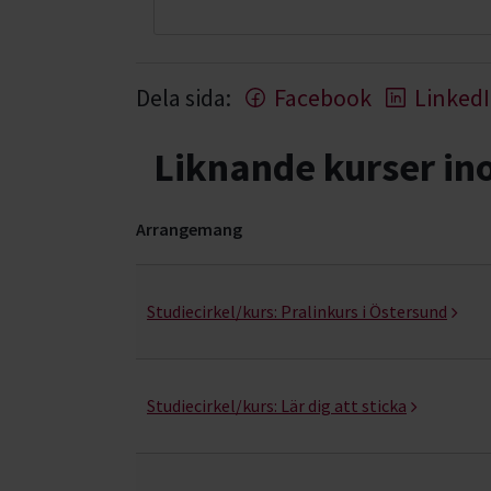
Dela sida:
Facebook
Linked
Liknande kurser i
Arrangemang
Matlagning- kurser, studiecirklar & evenemang 
Studiecirkel/kurs:
Pralinkurs i Östersund
Studiecirkel/kurs:
Lär dig att sticka