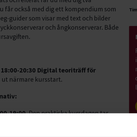
u får också med dig ett kompendium som
Ti
teg-guider som visar med text och bilder
ryckkonserverar och ångkonserverar. Både
rsavgiften.
 18:00-20:30 Digital teoriträff för
s ut närmare kursstart.
nativ:
:00-19:00.
Den praktiska kursdagen tar
lympia i Östersund
.