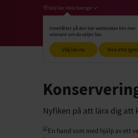
Välj län:
Hela Sverige
Innehållet på den här webbsidan blir mer
Hi
Gå till studiefrämjandets startsid
relevant om du väljer län.
Välj län nu
Visa inte igen
Start
Hitta intresse
Mat, hem & trä
Konserverin
Nyfiken på att lära dig att