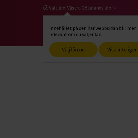
Valt län:
Västra Götalands län
Innehållet på den här webbsidan blir mer
Hi
Gå till studiefrämjandets startsid
relevant om du väljer län.
Välj län nu
Visa inte igen