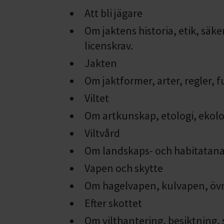
Att bli jägare
Om jaktens historia, etik, sä
licenskrav.
Jakten
Om jaktformer, arter, regler, 
Viltet
Om artkunskap, etologi, ekol
Viltvård
Om landskaps- och habitatanal
Vapen och skytte
Om hagelvapen, kulvapen, övn
Efter skottet
Om vilthantering, besiktning, 