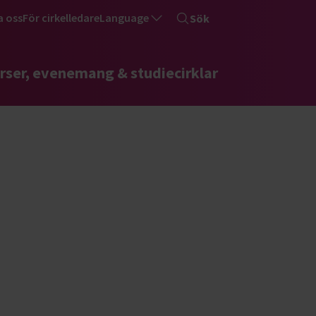
a oss
För cirkelledare
Language
Sök
rser, evenemang & studiecirklar