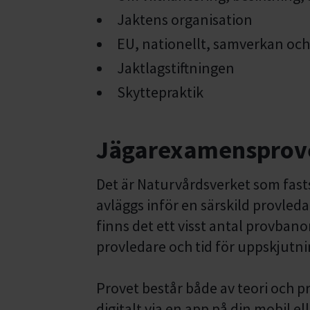
Jaktens organisation
EU, nationellt, samverkan oc
Jaktlagstiftningen
Skyttepraktik
Jägarexamensprov
Det är Naturvårdsverket som fast
avläggs inför en särskild provleda
finns det ett visst antal provbano
provledare och tid för uppskjutni
Provet består både av teori och p
digitalt via en app på din mobil el