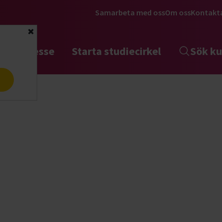
Samarbeta med oss
Om oss
Kontakt
Stäng
tta intresse
Starta studiecirkel
Sök ku
a