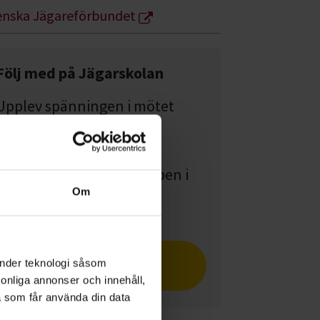
enska Jägareförbundet
Följ med på Jägarskolan
Upplev spänningen i mötet
med viltet, stillheten i
naturen, ensamheten på
älgpasset och gemenskapen i
Om
jaktlaget.
Läs om Jägarskolan i
änder teknologi såsom
tidningen Cirkeln
rsonliga annonser och innehåll,
a som får använda din data