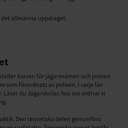
h det allmänna uppdraget.
et
ställer kraven för jägarexamen och proven
re som förordnats av polisen. I varje län
r. Läser du Jägarskolan hos oss ordnar vi
ng.
raktik. Den teoretiska delen genomförs
ler en surfplatta. Teoretiska provet består