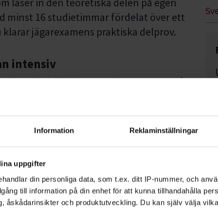
 som läser in den teoretiska delen på egen
Sv
d minst 16 studietimmar fördelat över ett
u klarar jägarexamens praktiska delprov.
an intensiv
en intensivutbildning som inte tummar på
särskilda krav på dig som ska delta. Du
r mycket tid på självstudier innan och
kså ha erfarenhet av att handskas med
Information
Reklaminställningar
id minst fyra studieveckor, självstudier
. Kursens mål är att du klarar en
ina uppgifter
handlar din personliga data, som t.ex. ditt IP-nummer, och anv
illgång till information på din enhet för att kunna tillhandahålla pe
n distans
, åskådarinsikter och produktutveckling. Du kan själv välja vilk