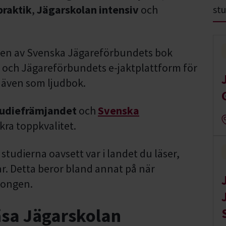
praktik
,
Jägarskolan intensiv
och
stu
onen av Svenska Jägareförbundets bok
r och Jägareförbundets e-jaktplattform för
s även som ljudbok.
udiefrämjandet
och
Svenska
kra toppkvalitet.
studierna oavsett var i landet du läser,
r. Detta beror bland annat på när
songen.
läsa Jägarskolan